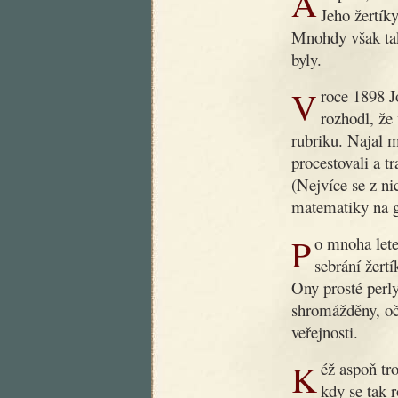
Ani poté, co dobrý dědoušek zemřel, nezapomnělo se na něj.
Jeho žertíky
Mnohdy však tak
byly.
V roce 1898 Jos. R. Vilímek, slovutný český nakladatel,
rozhodl, že
rubriku. Najal 
procestovali a t
(Nejvíce se z ni
matematiky na g
Po mnoha letech byla nyní podniknuta nová práce, záležející v
sebrání žert
Ony prosté perly
shromážděny, oč
veřejnosti.
Kéž aspoň trochu přispějí k nápravě obecného vkusu v době,
kdy se tak