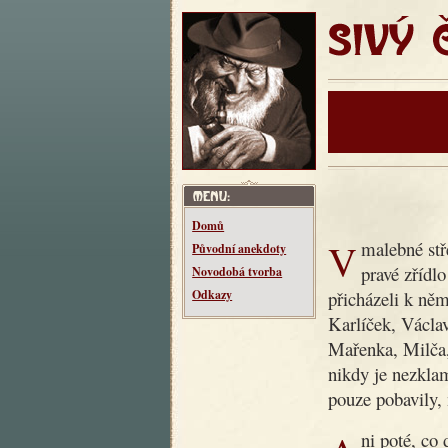
SIVÝ ČT
Domů
V malebné středočeské vesnici Makotřasy žil kdysi dědeček,
Původní anekdoty
pravé zřídl
Novodobá tvorba
přicházeli k něm
Odkazy
Karlíček, Václav
Mařenka, Milča
nikdy je nezklam
pouze pobavily, 