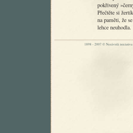
pokřivený »čer
Přečtěte si žertí
na paměti, že se
lehce neuhodla.
1898 - 2007 © Nezávislá iniciativa „