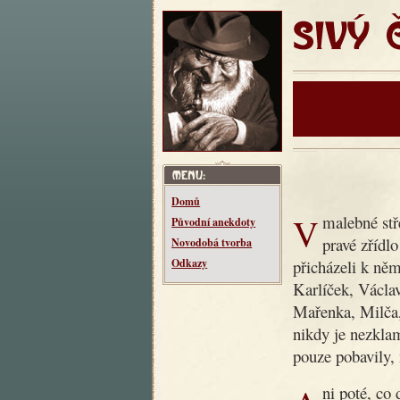
SIVÝ ČT
Domů
V malebné středočeské vesnici Makotřasy žil kdysi dědeček,
Původní anekdoty
pravé zřídl
Novodobá tvorba
přicházeli k něm
Odkazy
Karlíček, Václav
Mařenka, Milča
nikdy je nezklam
pouze pobavily, 