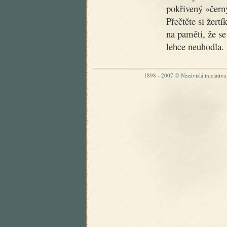
pokřivený »čer
Přečtěte si žertí
na paměti, že se
lehce neuhodla.
1898 - 2007 © Nezávislá iniciativa „