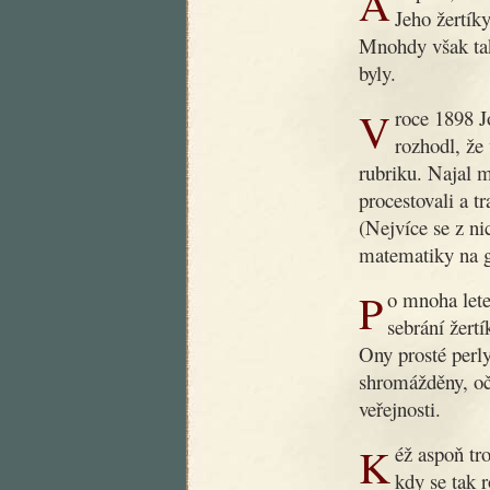
Ani poté, co dobrý dědoušek zemřel, nezapomnělo se na něj.
Jeho žertíky
Mnohdy však tak
byly.
V roce 1898 Jos. R. Vilímek, slovutný český nakladatel,
rozhodl, že
rubriku. Najal 
procestovali a t
(Nejvíce se z ni
matematiky na g
Po mnoha letech byla nyní podniknuta nová práce, záležející v
sebrání žert
Ony prosté perly
shromážděny, oč
veřejnosti.
Kéž aspoň trochu přispějí k nápravě obecného vkusu v době,
kdy se tak