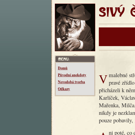
SIVÝ ČT
Domů
V malebné středočeské vesnici Makotřasy žil kdysi dědeček,
Původní anekdoty
pravé zřídl
Novodobá tvorba
přicházeli k něm
Odkazy
Karlíček, Václav
Mařenka, Milča
nikdy je nezklam
pouze pobavily, 