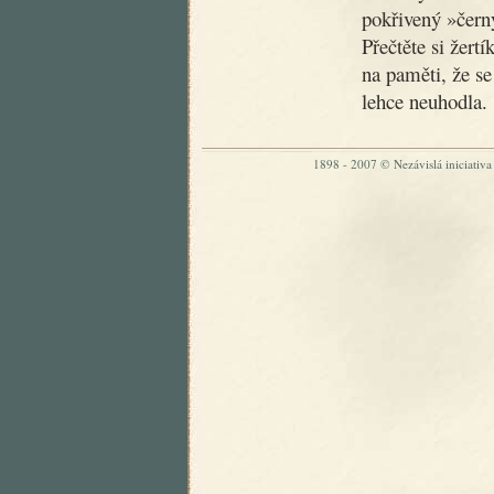
pokřivený »čer
Přečtěte si žertí
na paměti, že se
lehce neuhodla.
1898 - 2007 © Nezávislá iniciativa „