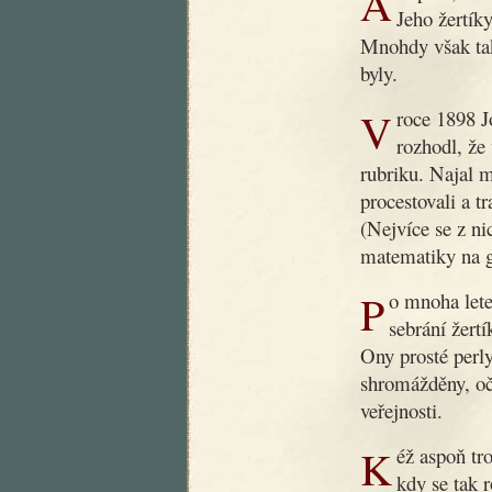
Ani poté, co dobrý dědoušek zemřel, nezapomnělo se na něj.
Jeho žertíky
Mnohdy však tak
byly.
V roce 1898 Jos. R. Vilímek, slovutný český nakladatel,
rozhodl, že
rubriku. Najal 
procestovali a t
(Nejvíce se z ni
matematiky na g
Po mnoha letech byla nyní podniknuta nová práce, záležející v
sebrání žert
Ony prosté perly
shromážděny, oč
veřejnosti.
Kéž aspoň trochu přispějí k nápravě obecného vkusu v době,
kdy se tak