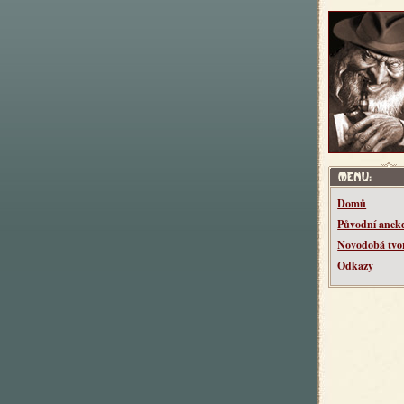
Domů
Původní anek
Novodobá tvo
Odkazy