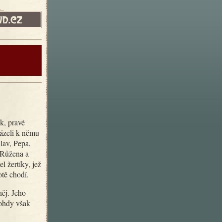
házeli k němu
lav, Pepa,
, Růžena a
 žertíky, jež
otě chodí.
nohdy však