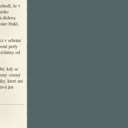
mnoho
ná dědova
islav Hakl,
osté perly
očištěny od
vený »černý
ky, které ani
dává jen