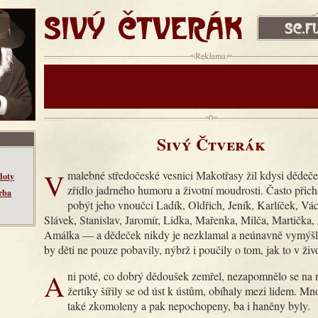
SIVÝ ČTVERÁK
sc.fud.cz
Reklama:
Sivý Čtverák
V malebné středočeské vesnici Makotřasy žil kdysi dědeček, pravé
doty
zřídlo jadrného humoru a životní moudrosti. Často přic
rba
pobýt jeho vnoučci Ladík, Oldřich, Jeník, Karlíček, Vác
Slávek, Stanislav, Jaromír, Lidka, Mařenka, Milča, Martička
Amálka — a dědeček nikdy je nezklamal a neúnavně vymýšlel
by děti ne pouze pobavily, nýbrž i poučily o tom, jak to v živ
Ani poté, co dobrý dědoušek zemřel, nezapomnělo se na něj. Jeho
žertíky šířily se od úst k ústům, obíhaly mezi lidem. M
také zkomoleny a pak nepochopeny, ba i haněny byly.