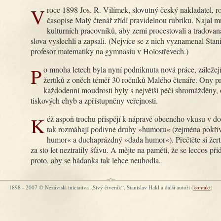
V roce 1898 Jos. R. Vilímek, slovutný český nakladatel, rozhodl, že v
časopise Malý čtenář zřídí pravidelnou rubriku. Najal 
kulturních pracovníků, aby zemi procestovali a tradova
slova vyslechli a zapsali. (Nejvíce se z nich vyznamenal Stan
profesor matematiky na gymnasiu v Holostřevech.)
Po mnoha letech byla nyní podniknuta nová práce, záležející v sebrání
žertíků z oněch téměř 30 ročníků Malého čtenáře. Ony pr
každodenní moudrosti byly s největší péčí shromážděny, 
tiskových chyb a zpřístupněny veřejnosti.
Kéž aspoň trochu přispějí k nápravě obecného vkusu v době, kdy se
tak rozmáhají podivné druhy »humoru« (zejména pokři
humor« a duchaprázdný »dada humor«). Přečtěte si žertí
za sto let neztratily šťávu. A mějte na paměti, že se leccos při
proto, aby se hádanka tak lehce neuhodla.
1898 - 2007 © Nezávislá iniciativa „Sivý čtverák“, Stanislav Hakl a další autoři (
kontakt
)