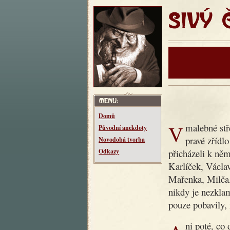
SIVÝ ČT
Domů
V malebné středočeské vesnici Makotřasy žil kdysi dědeček,
Původní anekdoty
pravé zřídl
Novodobá tvorba
přicházeli k něm
Odkazy
Karlíček, Václav
Mařenka, Milča
nikdy je nezklam
pouze pobavily, 