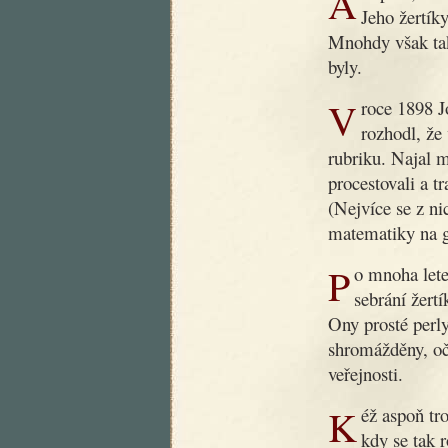
Ani poté, co dobrý dědoušek zemřel, nezapomnělo se na něj.
Jeho žertíky
Mnohdy však tak
byly.
V roce 1898 Jos. R. Vilímek, slovutný český nakladatel,
rozhodl, že
rubriku. Najal 
procestovali a t
(Nejvíce se z ni
matematiky na g
Po mnoha letech byla nyní podniknuta nová práce, záležející v
sebrání žert
Ony prosté perly
shromážděny, oč
veřejnosti.
Kéž aspoň trochu přispějí k nápravě obecného vkusu v době,
kdy se tak