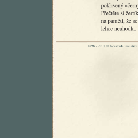
pokřivený »čer
Přečtěte si žertí
na paměti, že se
lehce neuhodla.
1898 - 2007 © Nezávislá iniciativa „