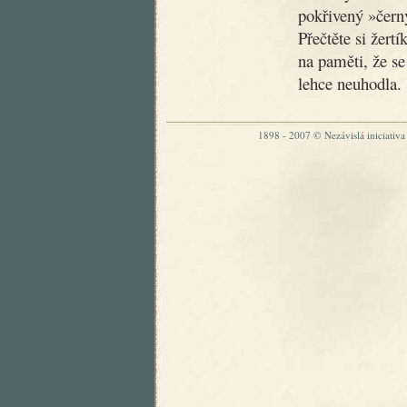
pokřivený »čer
Přečtěte si žertí
na paměti, že se
lehce neuhodla.
1898 - 2007 © Nezávislá iniciativa „