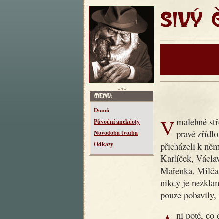
SIVÝ ČT
Domů
V malebné středočeské vesnici Makotřasy žil kdysi dědeček,
Původní anekdoty
pravé zřídl
Novodobá tvorba
přicházeli k něm
Odkazy
Karlíček, Václav
Mařenka, Milča
nikdy je nezklam
pouze pobavily, 