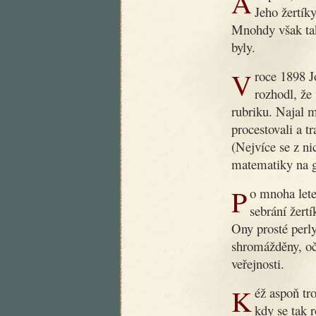
Ani poté, co dobrý dědoušek zemřel, nezapomnělo se na něj.
Jeho žertíky
Mnohdy však tak
byly.
V roce 1898 Jos. R. Vilímek, slovutný český nakladatel,
rozhodl, že
rubriku. Najal 
procestovali a t
(Nejvíce se z ni
matematiky na g
Po mnoha letech byla nyní podniknuta nová práce, záležející v
sebrání žert
Ony prosté perly
shromážděny, oč
veřejnosti.
Kéž aspoň trochu přispějí k nápravě obecného vkusu v době,
kdy se tak