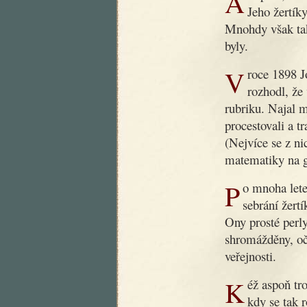
Ani poté, co dobrý dědoušek zemřel, nezapomnělo se na něj.
Jeho žertíky
Mnohdy však tak
byly.
V roce 1898 Jos. R. Vilímek, slovutný český nakladatel,
rozhodl, že
rubriku. Najal 
procestovali a t
(Nejvíce se z ni
matematiky na g
Po mnoha letech byla nyní podniknuta nová práce, záležející v
sebrání žert
Ony prosté perly
shromážděny, oč
veřejnosti.
Kéž aspoň trochu přispějí k nápravě obecného vkusu v době,
kdy se tak