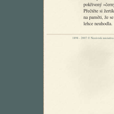
pokřivený »čer
Přečtěte si žertí
na paměti, že se
lehce neuhodla.
1898 - 2007 © Nezávislá iniciativa „