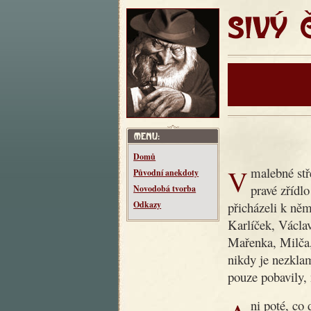
SIVÝ ČT
Domů
V malebné středočeské vesnici Makotřasy žil kdysi dědeček,
Původní anekdoty
pravé zřídl
Novodobá tvorba
přicházeli k něm
Odkazy
Karlíček, Václav
Mařenka, Milča
nikdy je nezklam
pouze pobavily, 