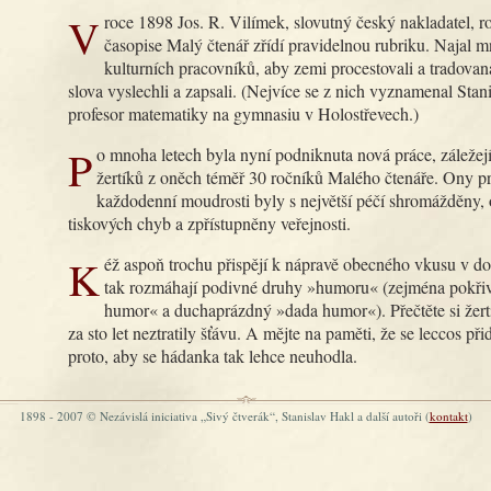
V roce 1898 Jos. R. Vilímek, slovutný český nakladatel, rozhodl, že v
časopise Malý čtenář zřídí pravidelnou rubriku. Najal 
kulturních pracovníků, aby zemi procestovali a tradova
slova vyslechli a zapsali. (Nejvíce se z nich vyznamenal Stan
profesor matematiky na gymnasiu v Holostřevech.)
Po mnoha letech byla nyní podniknuta nová práce, záležející v sebrání
žertíků z oněch téměř 30 ročníků Malého čtenáře. Ony pr
každodenní moudrosti byly s největší péčí shromážděny, 
tiskových chyb a zpřístupněny veřejnosti.
Kéž aspoň trochu přispějí k nápravě obecného vkusu v době, kdy se
tak rozmáhají podivné druhy »humoru« (zejména pokři
humor« a duchaprázdný »dada humor«). Přečtěte si žertí
za sto let neztratily šťávu. A mějte na paměti, že se leccos při
proto, aby se hádanka tak lehce neuhodla.
1898 - 2007 © Nezávislá iniciativa „Sivý čtverák“, Stanislav Hakl a další autoři (
kontakt
)