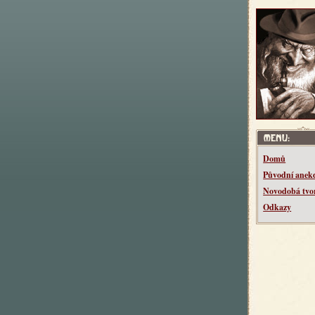
Domů
Původní anek
Novodobá tvo
Odkazy