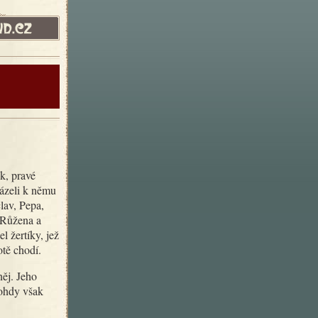
házeli k němu
lav, Pepa,
, Růžena a
 žertíky, jež
otě chodí.
nohdy však