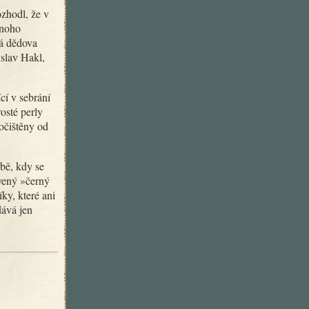
mnoho
ná dědova
islav Hakl,
osté perly
očištěny od
vený »černý
ky, které ani
dává jen