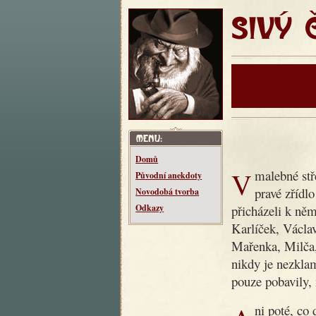
SIVÝ ČT
Domů
V malebné středočeské vesnici Makotřasy žil kdysi dědeček,
Původní anekdoty
pravé zřídl
Novodobá tvorba
přicházeli k něm
Odkazy
Karlíček, Václav
Mařenka, Milča
nikdy je nezklam
pouze pobavily, 