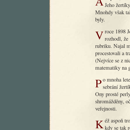
Ani poté, co dobrý dědoušek zemřel, nezapomnělo se na něj.
Jeho žertíky
Mnohdy však tak
byly.
V roce 1898 Jos. R. Vilímek, slovutný český nakladatel,
rozhodl, že
rubriku. Najal 
procestovali a t
(Nejvíce se z ni
matematiky na g
Po mnoha letech byla nyní podniknuta nová práce, záležející v
sebrání žert
Ony prosté perly
shromážděny, oč
veřejnosti.
Kéž aspoň trochu přispějí k nápravě obecného vkusu v době,
kdy se tak