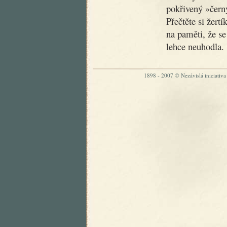
pokřivený »čer
Přečtěte si žertí
na paměti, že se
lehce neuhodla.
1898 - 2007 © Nezávislá iniciativa „