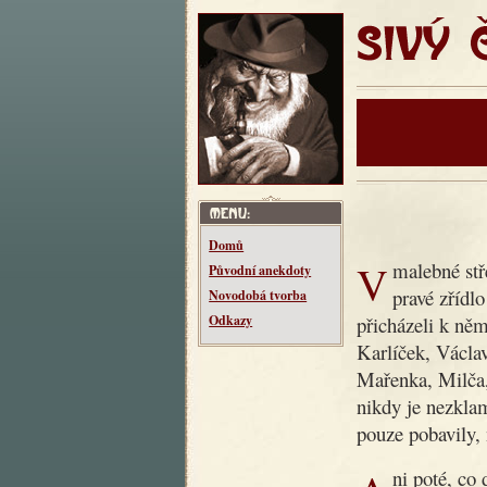
SIVÝ ČT
Domů
V malebné středočeské vesnici Makotřasy žil kdysi dědeček,
Původní anekdoty
pravé zřídl
Novodobá tvorba
přicházeli k něm
Odkazy
Karlíček, Václav
Mařenka, Milča
nikdy je nezklam
pouze pobavily, 