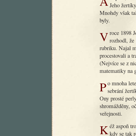
Ani poté, co dobrý dědoušek zemřel, nezapomnělo se na něj.
Jeho žertíky
Mnohdy však tak
byly.
V roce 1898 Jos. R. Vilímek, slovutný český nakladatel,
rozhodl, že
rubriku. Najal 
procestovali a t
(Nejvíce se z ni
matematiky na g
Po mnoha letech byla nyní podniknuta nová práce, záležející v
sebrání žert
Ony prosté perly
shromážděny, oč
veřejnosti.
Kéž aspoň trochu přispějí k nápravě obecného vkusu v době,
kdy se tak