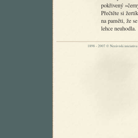
pokřivený »čer
Přečtěte si žertí
na paměti, že se
lehce neuhodla.
1898 - 2007 © Nezávislá iniciativa „