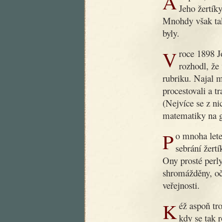
Ani poté, co dobrý dědoušek zemřel, nezapomnělo se na něj.
Jeho žertíky
Mnohdy však tak
byly.
V roce 1898 Jos. R. Vilímek, slovutný český nakladatel,
rozhodl, že
rubriku. Najal 
procestovali a t
(Nejvíce se z ni
matematiky na g
Po mnoha letech byla nyní podniknuta nová práce, záležející v
sebrání žert
Ony prosté perly
shromážděny, oč
veřejnosti.
Kéž aspoň trochu přispějí k nápravě obecného vkusu v době,
kdy se tak