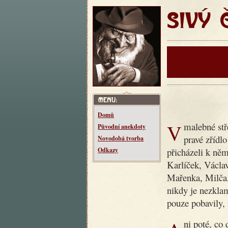
SIVÝ ČT
Domů
V malebné středočeské vesnici Makotřasy žil kdysi dědeček,
Původní anekdoty
pravé zřídl
Novodobá tvorba
přicházeli k něm
Odkazy
Karlíček, Václav
Mařenka, Milča
nikdy je nezklam
pouze pobavily, 