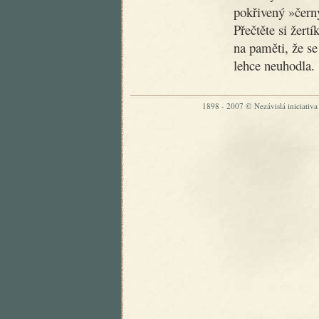
pokřivený »čer
Přečtěte si žertí
na paměti, že se
lehce neuhodla.
1898 - 2007 © Nezávislá iniciativa „