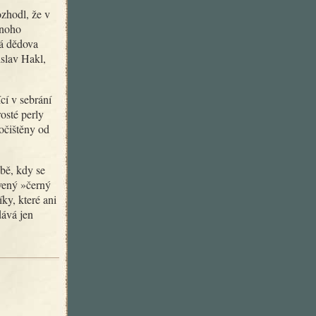
mnoho
ná dědova
islav Hakl,
osté perly
očištěny od
vený »černý
ky, které ani
dává jen