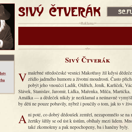
SIVÝ ČTVERÁK
sc.fud.cz
Reklama:
Sivý Čtverák
V malebné středočeské vesnici Makotřasy žil kdysi dědeček, pravé
doty
zřídlo jadrného humoru a životní moudrosti. Často přic
rba
pobýt jeho vnoučci Ladík, Oldřich, Jeník, Karlíček, Vác
Slávek, Stanislav, Jaromír, Lidka, Mařenka, Milča, Martička
Amálka — a dědeček nikdy je nezklamal a neúnavně vymýšlel
by děti ne pouze pobavily, nýbrž i poučily o tom, jak to v živ
Ani poté, co dobrý dědoušek zemřel, nezapomnělo se na něj. Jeho
žertíky šířily se od úst k ústům, obíhaly mezi lidem. M
také zkomoleny a pak nepochopeny, ba i haněny byly.