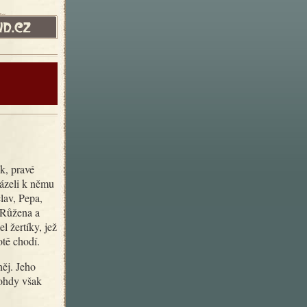
házeli k němu
lav, Pepa,
, Růžena a
 žertíky, jež
otě chodí.
nohdy však