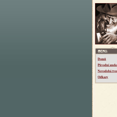
Domů
Původní anek
Novodobá tvo
Odkazy