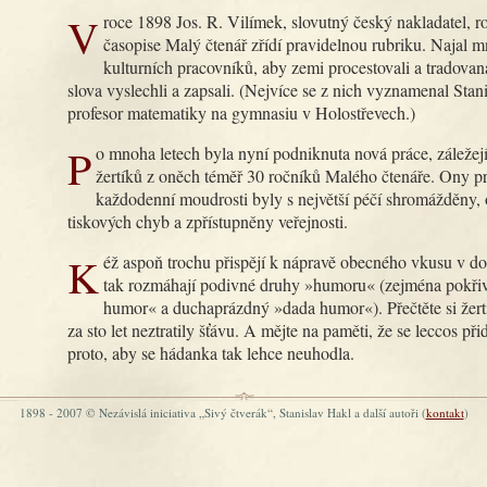
V roce 1898 Jos. R. Vilímek, slovutný český nakladatel, rozhodl, že v
časopise Malý čtenář zřídí pravidelnou rubriku. Najal 
kulturních pracovníků, aby zemi procestovali a tradova
slova vyslechli a zapsali. (Nejvíce se z nich vyznamenal Stan
profesor matematiky na gymnasiu v Holostřevech.)
Po mnoha letech byla nyní podniknuta nová práce, záležející v sebrání
žertíků z oněch téměř 30 ročníků Malého čtenáře. Ony pr
každodenní moudrosti byly s největší péčí shromážděny, 
tiskových chyb a zpřístupněny veřejnosti.
Kéž aspoň trochu přispějí k nápravě obecného vkusu v době, kdy se
tak rozmáhají podivné druhy »humoru« (zejména pokři
humor« a duchaprázdný »dada humor«). Přečtěte si žertí
za sto let neztratily šťávu. A mějte na paměti, že se leccos při
proto, aby se hádanka tak lehce neuhodla.
1898 - 2007 © Nezávislá iniciativa „Sivý čtverák“, Stanislav Hakl a další autoři (
kontakt
)