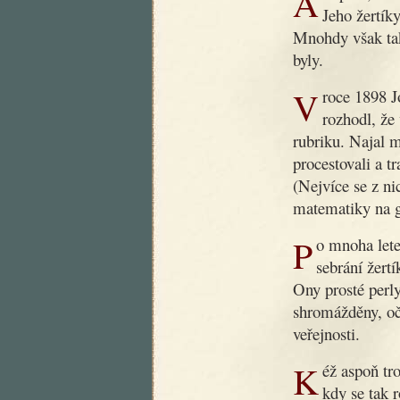
Ani poté, co dobrý dědoušek zemřel, nezapomnělo se na něj.
Jeho žertíky
Mnohdy však tak
byly.
V roce 1898 Jos. R. Vilímek, slovutný český nakladatel,
rozhodl, že
rubriku. Najal 
procestovali a t
(Nejvíce se z ni
matematiky na g
Po mnoha letech byla nyní podniknuta nová práce, záležející v
sebrání žert
Ony prosté perly
shromážděny, oč
veřejnosti.
Kéž aspoň trochu přispějí k nápravě obecného vkusu v době,
kdy se tak