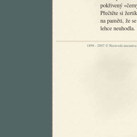
pokřivený »čer
Přečtěte si žertí
na paměti, že se
lehce neuhodla.
1898 - 2007 © Nezávislá iniciativa „