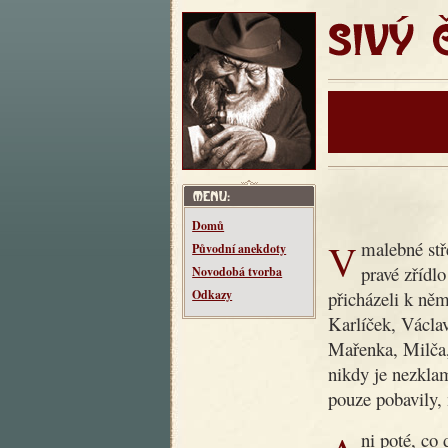
SIVÝ ČT
Domů
V malebné středočeské vesnici Makotřasy žil kdysi dědeček,
Původní anekdoty
pravé zřídl
Novodobá tvorba
přicházeli k něm
Odkazy
Karlíček, Václav
Mařenka, Milča
nikdy je nezklam
pouze pobavily, 