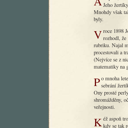
Ani poté, co dobrý dědoušek zemřel, nezapomnělo se na něj.
Jeho žertíky
Mnohdy však tak
byly.
V roce 1898 Jos. R. Vilímek, slovutný český nakladatel,
rozhodl, že
rubriku. Najal 
procestovali a t
(Nejvíce se z ni
matematiky na g
Po mnoha letech byla nyní podniknuta nová práce, záležející v
sebrání žert
Ony prosté perly
shromážděny, oč
veřejnosti.
Kéž aspoň trochu přispějí k nápravě obecného vkusu v době,
kdy se tak