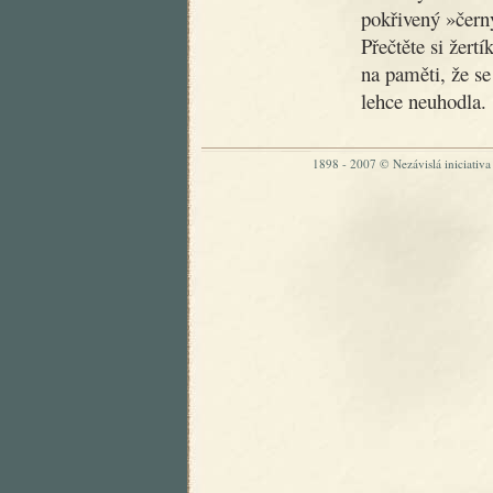
pokřivený »čer
Přečtěte si žertí
na paměti, že se
lehce neuhodla.
1898 - 2007 © Nezávislá iniciativa „