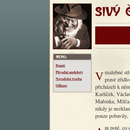
SIVÝ ČT
Domů
V malebné středočeské vesnici Makotřasy žil kdysi dědeček,
Původní anekdoty
pravé zřídl
Novodobá tvorba
přicházeli k něm
Odkazy
Karlíček, Václav
Mařenka, Milča
nikdy je nezklam
pouze pobavily, 