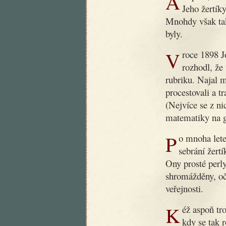
Ani poté, co dobrý dědoušek zemřel, nezapomnělo se na něj.
Jeho žertíky
Mnohdy však tak
byly.
V roce 1898 Jos. R. Vilímek, slovutný český nakladatel,
rozhodl, že
rubriku. Najal 
procestovali a t
(Nejvíce se z ni
matematiky na g
Po mnoha letech byla nyní podniknuta nová práce, záležející v
sebrání žert
Ony prosté perly
shromážděny, oč
veřejnosti.
Kéž aspoň trochu přispějí k nápravě obecného vkusu v době,
kdy se tak