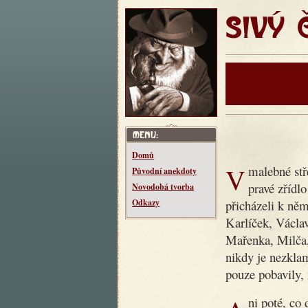
SIVÝ ČT
Domů
V malebné středočeské vesnici Makotřasy žil kdysi dědeček,
Původní anekdoty
pravé zřídl
Novodobá tvorba
přicházeli k něm
Odkazy
Karlíček, Václav
Mařenka, Milča
nikdy je nezklam
pouze pobavily, 