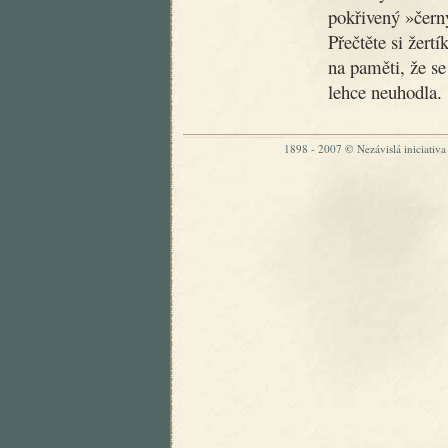
pokřivený »čer
Přečtěte si žertí
na paměti, že se
lehce neuhodla.
1898 - 2007 © Nezávislá iniciativa „