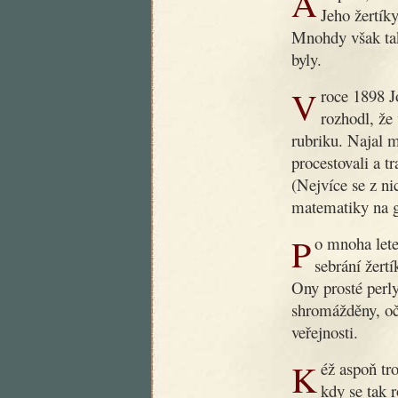
Ani poté, co dobrý dědoušek zemřel, nezapomnělo se na něj.
Jeho žertíky
Mnohdy však tak
byly.
V roce 1898 Jos. R. Vilímek, slovutný český nakladatel,
rozhodl, že
rubriku. Najal 
procestovali a t
(Nejvíce se z ni
matematiky na g
Po mnoha letech byla nyní podniknuta nová práce, záležející v
sebrání žert
Ony prosté perly
shromážděny, oč
veřejnosti.
Kéž aspoň trochu přispějí k nápravě obecného vkusu v době,
kdy se tak