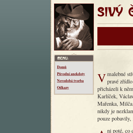
SIVÝ ČT
Domů
V malebné středočeské vesnici Makotřasy žil kdysi dědeček,
Původní anekdoty
pravé zřídl
Novodobá tvorba
přicházeli k něm
Odkazy
Karlíček, Václav
Mařenka, Milča
nikdy je nezklam
pouze pobavily, 