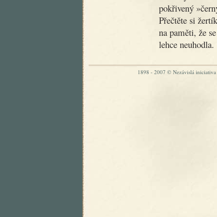
pokřivený »čer
Přečtěte si žertí
na paměti, že se
lehce neuhodla.
1898 - 2007 © Nezávislá iniciativa „