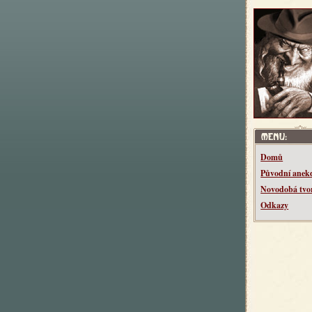
Domů
Původní anek
Novodobá tvo
Odkazy