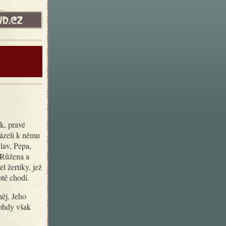
házeli k němu
lav, Pepa,
, Růžena a
 žertíky, jež
otě chodí.
nohdy však