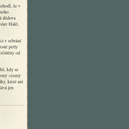
mnoho
ná dědova
islav Hakl,
osté perly
očištěny od
vený »černý
ky, které ani
dává jen