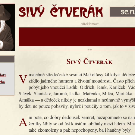
SIVÝ ČTVERÁK
sc.fud.cz
Reklama:
Sivý Čtverák
V malebné středočeské vesnici Makotřasy žil kdysi dědeček, pravé
doty
zřídlo jadrného humoru a životní moudrosti. Často přic
rba
pobýt jeho vnoučci Ladík, Oldřich, Jeník, Karlíček, Vác
Slávek, Stanislav, Jaromír, Lidka, Mařenka, Milča, Martička
Amálka — a dědeček nikdy je nezklamal a neúnavně vymýšlel
by děti ne pouze pobavily, nýbrž i poučily o tom, jak to v živ
Ani poté, co dobrý dědoušek zemřel, nezapomnělo se na něj. Jeho
žertíky šířily se od úst k ústům, obíhaly mezi lidem. M
také zkomoleny a pak nepochopeny, ba i haněny byly.