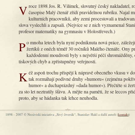
V roce 1898 Jos. R. Vilímek, slovutný český nakladatel, rozhodl, že v
časopise Malý čtenář zřídí pravidelnou rubriku. Najal 
kulturních pracovníků, aby zemi procestovali a tradova
slova vyslechli a zapsali. (Nejvíce se z nich vyznamenal Stan
profesor matematiky na gymnasiu v Holostřevech.)
Po mnoha letech byla nyní podniknuta nová práce, záležející v sebrání
žertíků z oněch téměř 30 ročníků Malého čtenáře. Ony pr
každodenní moudrosti byly s největší péčí shromážděny, 
tiskových chyb a zpřístupněny veřejnosti.
Kéž aspoň trochu přispějí k nápravě obecného vkusu v době, kdy se
tak rozmáhají podivné druhy »humoru« (zejména pokři
humor« a duchaprázdný »dada humor«). Přečtěte si žertí
za sto let neztratily šťávu. A mějte na paměti, že se leccos při
proto, aby se hádanka tak lehce neuhodla.
1898 - 2007 © Nezávislá iniciativa „Sivý čtverák“, Stanislav Hakl a další autoři (
kontakt
)