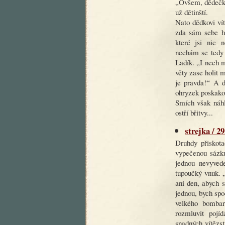
„Ovšem, dědečku
už dětinští.
Nato dědkovi vít
zda sám sebe hol
které jsi nic 
nechám se tedy z
Ladík. „I nech m
věty zase holit m
je pravda!“ A d
ohryzek poskakov
Smích však náhle
ostří břitvy...
strejka / 2
Druhdy přiskota
vypečenou sázku
jednou nevyvede
tupoučký vnuk. 
ani den, abych s
jednou, bych spo
velkého bombar
rozmluvit pojí
snadných vítězst