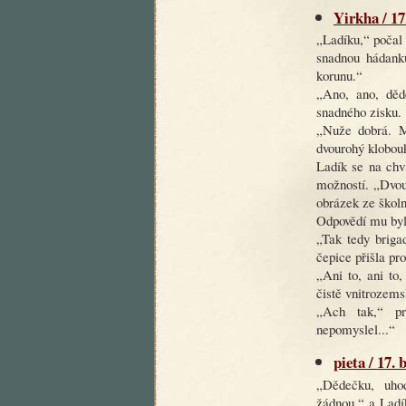
Yirkha / 17
„Ladíku,“ počal
snadnou hádank
korunu.“
„Ano, ano, děde
snadného zisku.
„Nuže dobrá. M
dvourohý klobou
Ladík se na chv
možností. „Dvou
obrázek ze školn
Odpovědí mu bylo
„Tak tedy briga
čepice přišla pr
„Ani to, ani to
čistě vnitrozems
„Ach tak,“ p
nepomyslel...“
pieta / 17.
„Dědečku, uho
žádnou,“ a Ladí