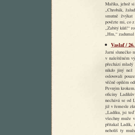
Maříka, jehož si
„Chrobák, žalud
smutně žvýkat 
povězte mi, co z
„Zabitý kůň!“ ro
„Hm,“ zadumal 
Vaslaf / 26
Jarní slunečko 
v naleštěném vý
přechází mladý h
nikdo jiný než
oslovovali pouz
věčně opilém od
Pevným krokem, 
oficíny Ladíků
nechává se od L
již v řemesle zk
„Ladíku, jsi te
všechny muže v 
přitakal Ladík,
neholíš ty muže