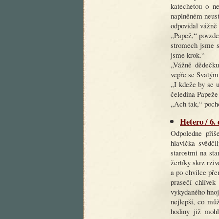
katechetou o n
naplněném neust
odpovídal vážně
„Papež,“ povzde
stromech jsme sp
jsme krok.“
„Vážně dědečku?
vepře se Svatý
„I kdeže by se 
čeledína Papeže
„Ach tak,“ pocho
Hetero / 6.
Odpoledne přiš
hlavička svědči
starostmi na sta
žertíky skrz rz
a po chvilce pře
prasečí chlívek
vykydaného hnoje
nejlepší, co mů
hodiny již moh