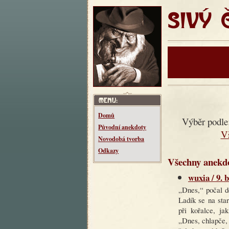
SIVÝ ČT
Domů
Výběr podle
Původní anekdoty
V
Novodobá tvorba
Odkazy
Všechny anekdo
wuxia / 9. 
„Dnes,“ počal d
Ladík se na sta
při kořalce, ja
„Dnes, chlapče, u