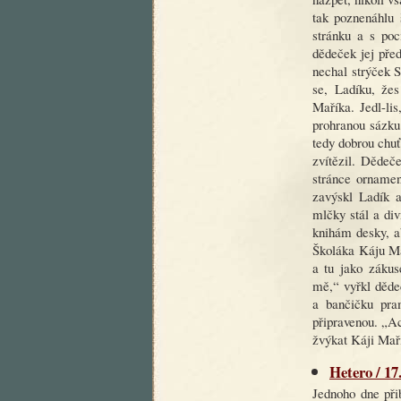
tak poznenáhlu 
stránku a s poc
dědeček jej pře
nechal strýček 
se, Ladíku, žes
Maříka. Jedl-li
prohranou sázku 
tedy dobrou chuť
zvítězil. Dědeč
stránce orname
zavýskl Ladík a
mlčky stál a di
knihám desky, a
Školáka Káju Mař
a tu jako zákus
mě,“ vyřkl děde
a bančičku pram
připravenou. „Ac
žvýkat Káji Mař
Hetero / 17
Jednoho dne při