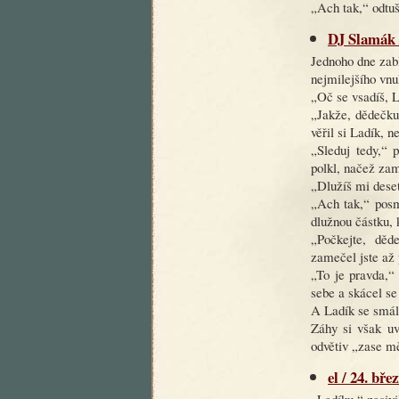
„Ach tak,“ odtuši
DJ Slamák /
Jednoho dne zabl
nejmilejšího vnu
„Oč se vsadíš, 
„Jakže, dědečku
věřil si Ladík, n
„Sleduj tedy,“ p
polkl, načež zam
„Dlužíš mi deset
„Ach tak,“ posm
dlužnou částku, 
„Počkejte, děd
zamečel jste až 
„To je pravda,“ 
sebe a skácel s
A Ladík se smál
Záhy si však uv
odvětiv „zase mě
el / 24. bře
„Ladíku,“ zasivi