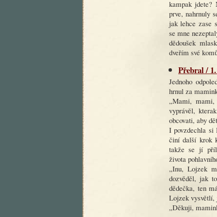
kampak jdete? N
prve, nahrnuly s
jak lehce zase 
se mne nezeptal
dědoušek mlaska
dveřím své komů
Přebral / 1
Jednoho odpoled
hrnul za mamink
„Mami, mami, j
vyprávěl, kter
obcovati, aby dě
I povzdechla si
činí další krok
takže se jí pří
života pohlavníh
„Inu, Lojzek m
dozvěděl, jak t
dědečka, ten má
Lojzek vysvětlí,
„Děkuji, mamink