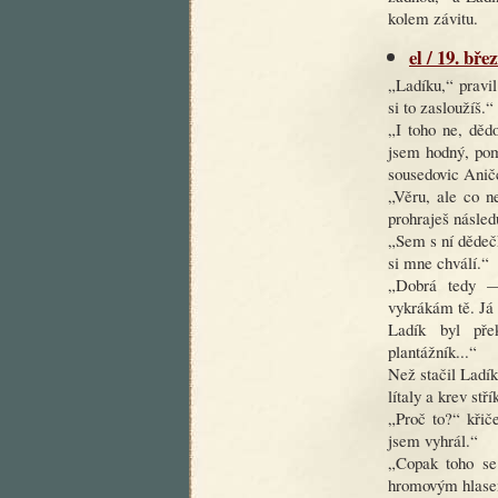
kolem závitu.
el / 19. bře
„Ladíku,“ pravi
si to zasloužíš.“
„I toho ne, dědo
jsem hodný, pom
sousedovic Anič
„Věru, ale co n
prohraješ násled
„Sem s ní dědečk
si mne chválí.“
„Dobrá tedy —
vykrákám tě. Já
Ladík byl přek
plantážník...“
Než stačil Ladík 
lítaly a krev stří
„Proč to?“ křič
jsem vyhrál.“
„Copak toho se 
hromovým hlas