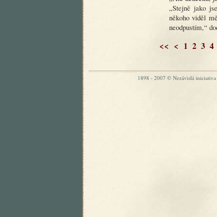
„Stejně jako js
někoho viděl měs
neodpustím,“ dod
<<
<
1
2
3
4
1898 - 2007 © Nezávislá iniciativa „