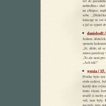
šel do parádníh
nehleďme« sňal z
na chlapce, nap
sebe. „Dědečku
lomcuje ve své l
a jal se sypati d
danielsoft 
Jednou dědeček 
spoustu laskomin
„Jé, dědo, už se
znovu porážený 
„To ale není pro
„Ach tak!“
wuxia / 15.
Prvého bylo ten
stolu sedává, by
každý den svými 
tento všemi žer
uvařil si melty 
vrtl, tam byly. 
nacpaly ústa pot