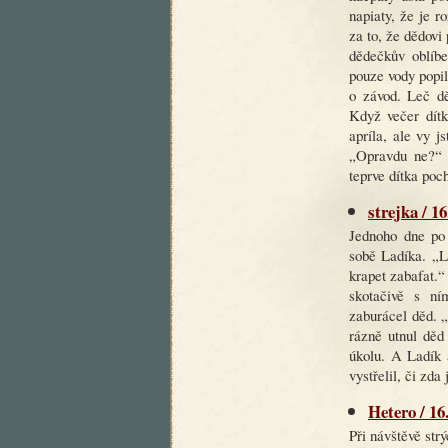
napiaty, že je r
za to, že dědovi
dědečkův oblíbe
pouze vody popil 
o závod. Leč dě
Když večer dítk
apríla, ale vy j
„Opravdu ne?“ o
teprve dítka poch
strejka / 1
Jednoho dne po 
sobě Ladíka. „L
krapet zabafat.
skotačivě s ní
zaburácel děd. 
rázně utnul děd
úkolu. A Ladík a
vystřelil, či zda
Hetero / 16
Při návštěvě st