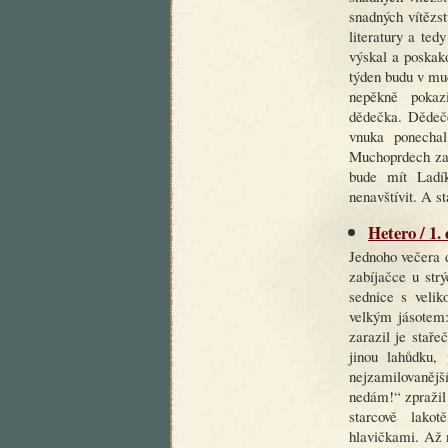
snadných vítězst
literatury a ted
výskal a poskako
týden budu v mu
nepěkně pokaz
dědečka. Dědeče
vnuka ponechal
Muchoprdech zav
bude mít Ladík
nenavštívit. A st
Hetero / 1.
Jednoho večera d
zabíjačce u str
sednice s velik
velkým jásotem
zarazil je stař
jinou lahůdku, 
nejzamilovaněj
nedám!“ zpražil 
starcově lako
hlavičkami. Až 