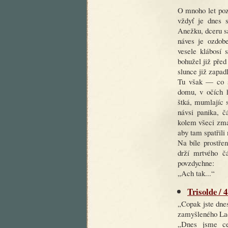
O mnoho let poz
vždyť je dnes 
Anežku, dceru sa
náves je ozdobe
vesele klábosí 
bohužel již před
slunce již zapadl
Tu však — co s
domu, v očích h
štká, mumlajíc 
návsi panika, č
kolem všeci zma
aby tam spatřili
Na bíle prostře
drží mrtvého čá
povzdychne:
„Ach tak...“
Trisolde / 
„Copak jste dne
zamyšleného La
„Dnes jsme ce