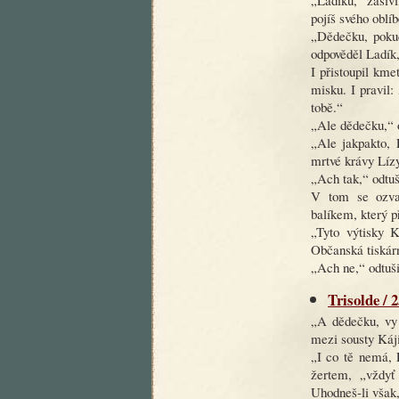
pojíš svého obl
„Dědečku, pokud
odpověděl Ladík, 
I přistoupil kmet
misku. I pravil:
tobě.“
„Ale dědečku,“ o
„Ale jakpakto, 
mrtvé krávy Líz
„Ach tak,“ odtuš
V tom se ozval
balíkem, který 
„Tyto výtisky 
Občanská tiskárn
„Ach ne,“ odtuši
Trisolde / 
„A dědečku, vy 
mezi sousty Káji
„I co tě nemá, 
žertem, „vždyť
Uhodneš-li však,