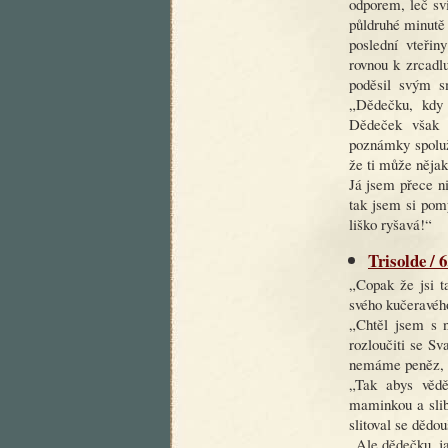
odporem, leč sv
půldruhé minutě 
poslední vteři
rovnou k zrcadl
poděsil svým s
„Dědečku, kdy
Dědeček však 
poznámky spoluž
že ti může nějak
Já jsem přece ni
tak jsem si pomy
liško ryšavá!“
Trisolde / 
„Copak že jsi t
svého kučeravéh
„Chtěl jsem s 
rozloučiti se S
nemáme peněz, kd
„Tak abys vědě
maminkou a slib 
slitoval se dědo
„Ale dědečku, ja