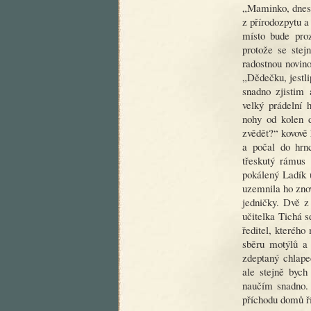
„Maminko, dnes 
z přírodozpytu a
místo bude proz
protože se stej
radostnou novin
„Dědečku, jestli
snadno zjistim 
velký prádelní 
nohy od kolen 
zvědět?“ kovově 
a počal do hrnc
třeskutý rámus 
pokálený Ladík u
uzemnila ho znov
jedničky. Dvě z
učitelka Tichá s
ředitel, kterého
sběru motýlů a 
zdeptaný chlapec
ale stejně bych
naučím snadno. 
příchodu domů ří