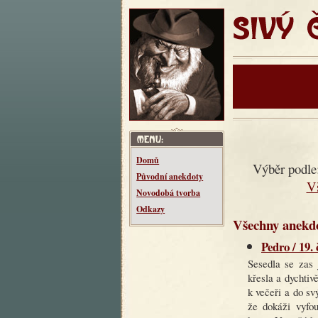
SIVÝ ČT
Domů
Výběr podle
Původní anekdoty
V
Novodobá tvorba
Odkazy
Všechny anekdo
Pedro / 19.
Sesedla se zas 
křesla a dychtiv
k večeři a do s
že dokáži vyfo