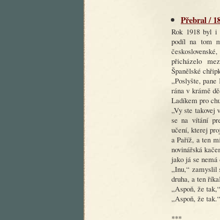
Přebral / 1
Rok 1918 byl i
podíl na tom m
československé,
přicházelo mez
Španělské chřipk
„Poslyšte, pane
rána v krámě děd
Ladíkem pro chu
„Vy ste takovej 
se na vítání p
učení, kterej pr
a Paříž, a ten m
novinářská kačen
jako já se nemá 
„Inu,“ zamyslil
druha, a ten říka
„Aspoň, že tak,“
„Aspoň, že tak.
***