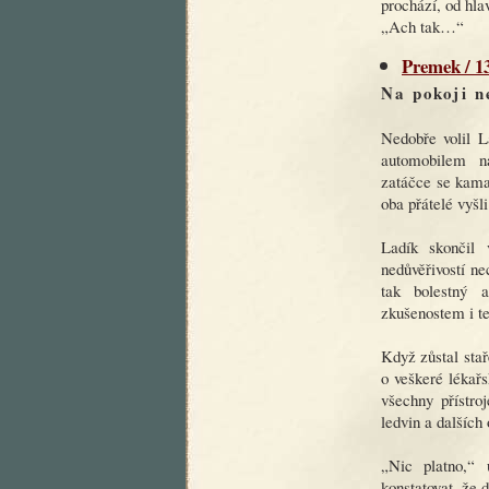
prochází, od hla
„Ach tak…“
Premek / 1
Na pokoji 
Nedobře volil 
automobilem n
zatáčce se kama
oba přátelé vyšl
Ladík skončil
nedůvěřivostí n
tak bolestný 
zkušenostem i te
Když zůstal sta
o veškeré lékařs
všechny přístro
ledvin a dalších
„Nic platno,“ 
konstatovat, že 