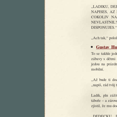
„LADIKU, DEJ
NAPISES, AZ
COKOLIV NA
NEVLASTNI
DISPONUJES.“
„Ach tak,“ polo
Gustav_Hus
To se takhle jed
zábavy s dětmi 
jedou na prázd
mobilní.
„Až bude ti doc
„napiš, rád tvůj 
Ladík, pln záži
táboře – a zárove
zjistil, že mu do
„DEDECKU, 