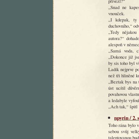
přivezl?“
„Snad ne kapes
vnouček.
„I kdepak, ty
duchovního,“ odv
„Tedy nějakou 
autora?“ dohado
alespoň v němec
„Samá voda, ch
„Dokonce již js
by sis toho byl 
Ladík nejprve po
než tři hliněné 
„Beztak bys na 
úst ucítil důvě
povahovou vlastn
a ledabyle vyfou
„Ach tak,“ špitl
npyrin / 2.
Toho rána bylo 
sebou svůj vel
talentovanou bud