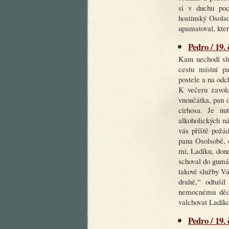
si v duchu poc
hostinský Osols
upamatoval, kter
Pedro / 19.
Kam nechodí slu
cestu místní p
postele a na od
K večeru zavola
vnoučátka, pan d
cirhosa. Je nu
alkoholických n
vás příště požá
pana Osolsobě, o
mi, Ladíku, done
schoval do gumá
takové služby V
drahé,“ odtuši
nemocnému dědu
valchovat Ladíko
Pedro / 19.