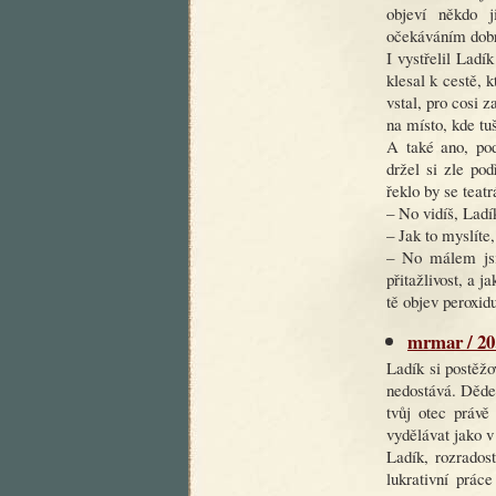
objeví někdo j
očekáváním dobro
I vystřelil Ladí
klesal k cestě, 
vstal, pro cosi 
na místo, kde tu
A také ano, po
držel si zle po
řeklo by se teatr
– No vidíš, Ladí
– Jak to myslíte
– No málem jsi
přitažlivost, a 
tě objev peroxid
mrmar / 20.
Ladík si postěžo
nedostává. Dědeč
tvůj otec právě
vydělávat jako 
Ladík, rozrados
lukrativní práce