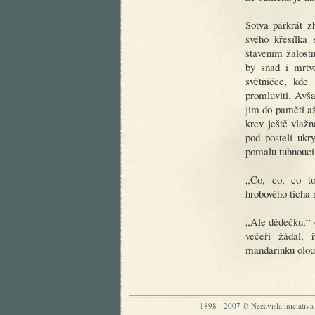
Sotva párkrát z
svého křesílka
stavením žalostn
by snad i mrtv
světničce, kde
promluviti. Avša
jim do paměti až
krev ještě vlaž
pod postelí ukr
pomalu tuhnoucí 
„Co, co, co to
hrobového ticha
„Ale dědečku,“ 
večeří žádal,
mandarinku olou
1898 - 2007 © Nezávislá iniciativa „