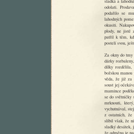
sladká a lahodná
odolati. Proda
podařilo se mu
lahodných pomer
okusiti. Nakupo
plody, ne jistě 
patřil k těm, k
postelí svou, ješ
Za okny do tmy 
dárky rozbaleny
dílky rozdělila
božskou manou p
věda, že již za
soust jej očekáv
mamince poděkov
se do světničky 
mrknouti, který
vychutnával, st
z ostatních, že
slíbil však, že n
sladký desátek, 
že odměna je na