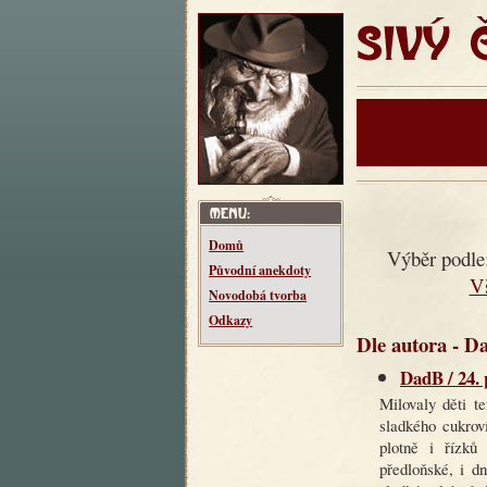
SIVÝ ČT
Domů
Výběr podle
Původní anekdoty
V
Novodobá tvorba
Odkazy
Dle autora - D
DadB / 24. 
Milovaly děti t
sladkého cukrov
plotně i řízk
předloňské, i d