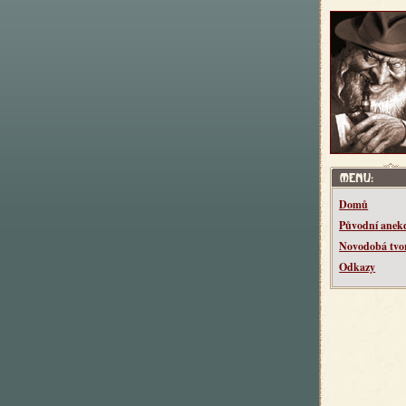
Domů
Původní anek
Novodobá tvo
Odkazy