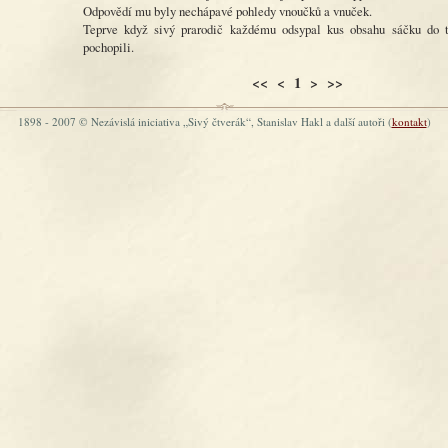
Odpovědí mu byly nechápavé pohledy vnoučků a vnuček.
Teprve když sivý prarodič každému odsypal kus obsahu sáčku do ta
pochopili.
<< < 1 > >>
1898 - 2007 © Nezávislá iniciativa „Sivý čtverák“, Stanislav Hakl a další autoři (
kontakt
)