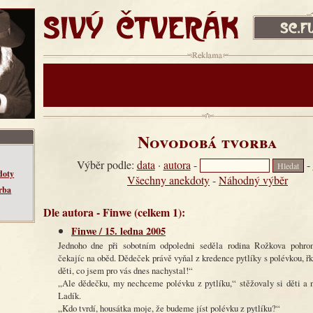
SIVÝ ČTVERÁK
sc.fud.cz
Reklama:
Novodobá tvorba
Výběr podle:
data
·
autora
-
-
doty
Všechny anekdoty
-
Náhodný výběr
rba
Dle autora - Finwe (celkem 1):
Finwe / 15. ledna 2005
Jednoho dne při sobotním odpoledni seděla rodina Rožkova pohro
čekajíc na oběd. Dědeček právě vyňal z kredence pytlíky s polévkou, řk
děti, co jsem pro vás dnes nachystal!“
„Ale dědečku, my nechceme polévku z pytlíku,“ stěžovaly si děti a 
Ladík.
„Kdo tvrdí, housátka moje, že budeme jíst polévku z pytlíku?“