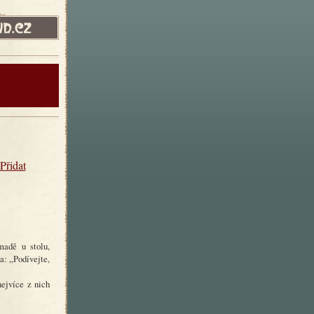
Přidat
madě u stolu,
a: „Podívejte,
nejvíce z nich