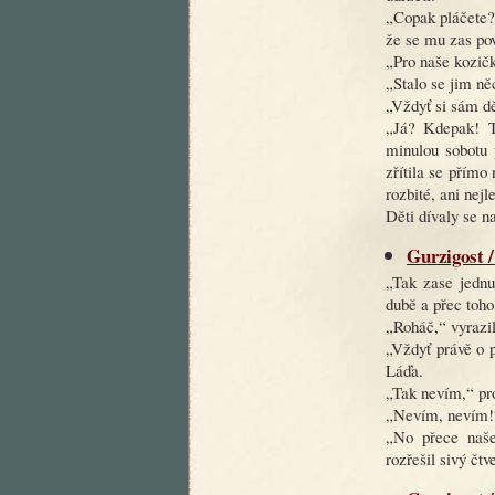
„Copak pláčete?
že se mu zas pov
„Pro naše kozičk
„Stalo se jim n
„Vždyť si sám dě
„Já? Kdepak! T
minulou sobotu 
zřítila se přímo
rozbité, ani nejl
Děti dívaly se na
Gurzigost /
„Tak zase jednu
dubě a přec toho
„Roháč,“ vyrazil
„Vždyť právě o 
Láďa.
„Tak nevím,“ pro
„Nevím, nevím!“ 
„No přece naše 
rozřešil sivý čtv