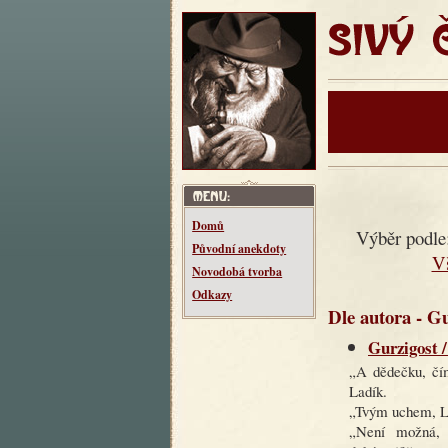
SIVÝ ČT
Domů
Výběr podle
Původní anekdoty
V
Novodobá tvorba
Odkazy
Dle autora - Gu
Gurzigost /
„A dědečku, čím
Ladík.
„Tvým uchem, La
„Není možná, 