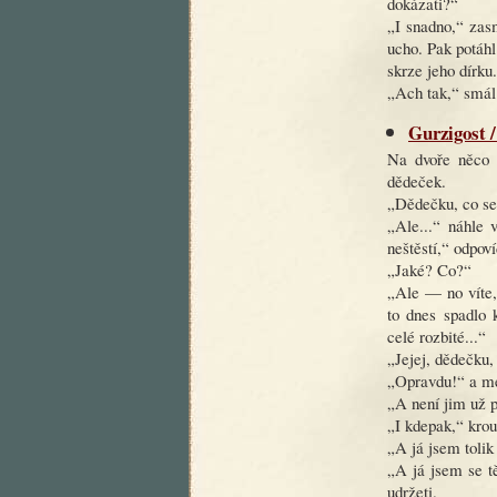
dokázati?“
„I snadno,“ zasm
ucho. Pak potáhl
skrze jeho dírku.
„Ach tak,“ smál 
Gurzigost /
Na dvoře něco z
dědeček.
„Dědečku, co se 
„Ale...“ náhle 
neštěstí,“ odpov
„Jaké? Co?“
„Ale — no víte, 
to dnes spadlo k
celé rozbité...“
„Jejej, dědečku,
„Opravdu!“ a me
„A není jim už 
„I kdepak,“ krou
„A já jsem tolik
„A já jsem se t
udržeti.