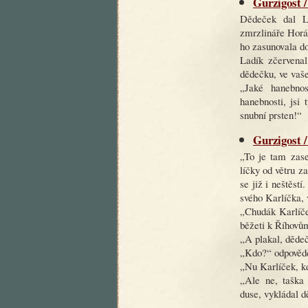
Gurzigost /
Dědeček dal La
zmrzlináře Horáč
ho zasunovala do
Ladík zčervenal
dědečku, ve vaše
„Jaké hanebno
hanebnosti, jsi
snubní prsten!“
Gurzigost /
„To je tam zase
líčky od větru z
se již i neštěst
svého Karlíčka, 
„Chudák Karlíček
běžeti k Říhovů
„A plakal, dědeč
„Kdo?“ odpovědě
„Nu Karlíček, kd
„Ale ne, taška
duse, vykládal d