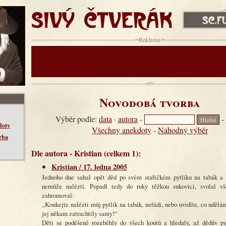
SIVÝ ČTVERÁK
sc.fud.cz
Reklama:
Novodobá tvorba
Výběr podle:
data
·
autora
-
-
doty
Všechny anekdoty
-
Náhodný výběr
rba
Dle autora - Kristian (celkem 1):
Kristian / 17. ledna 2005
Jednoho dne sahal opět děd po svém stařičkém pytlíku na tabák a zj
nemůže nalézti. Popadl tedy do ruky těžkou sukovici, svolal v
zahromoval:
„Koukejte nalézti můj pytlík na tabák, neřádi, nebo uvidíte, co udělá
jej někam zatrachtily samy!“
Děti se poděšeně rozeběhly do všech koutů a hledaly, až dědův py