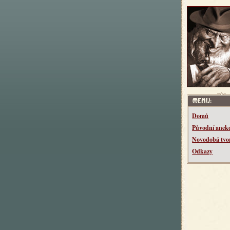
Domů
Původní anek
Novodobá tvo
Odkazy