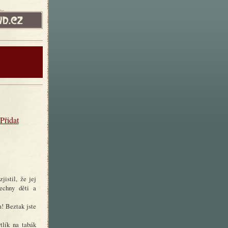
Přidat
istil, že jej
šechny děti a
m! Beztak jste
tlík na tabák