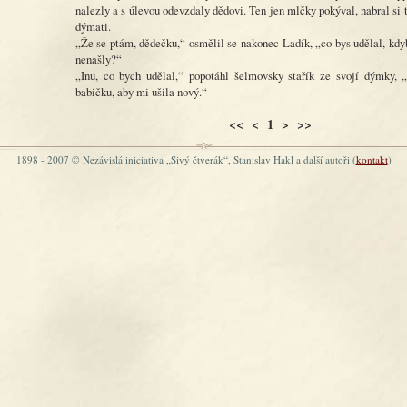
nalezly a s úlevou odevzdaly dědovi. Ten jen mlčky pokýval, nabral si 
dýmati.
„Že se ptám, dědečku,“ osmělil se nakonec Ladík, „co bys udělal, kd
nenašly?“
„Inu, co bych udělal,“ popotáhl šelmovsky stařík ze svojí dýmky, „
babičku, aby mi ušila nový.“
<< < 1 > >>
1898 - 2007 © Nezávislá iniciativa „Sivý čtverák“, Stanislav Hakl a další autoři (
kontakt
)