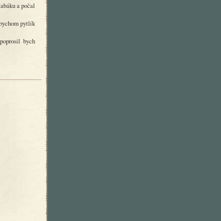
tabáku a počal
ybychom pytlík
poprosil bych