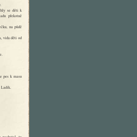
.
hly se děti k
ladu překotně
ečku, na půdě
, vida děti od
e.
se pes k masu
 Ladík.
 nachytal, ty