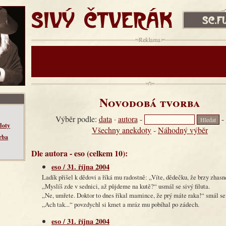
SIVÝ ČTVERÁK
sc.fud.cz
Reklama:
Novodobá tvorba
Výběr podle:
data
·
autora
-
-
doty
Všechny anekdoty
-
Náhodný výběr
rba
Dle autora - eso (celkem 10):
eso / 31. října 2004
Ladík přišel k dědovi a říká mu radostně: „Víte, dědečku, že brzy zhas
„Myslíš zde v sednici, až půjdeme na kutě?“ usmál se sivý filuta.
„Ne, umřete. Doktor to dnes říkal mamince, že prý máte raka!“ smál se
„Ach tak...“ povzdychl si kmet a mráz mu pobíhal po zádech.
eso / 31. října 2004