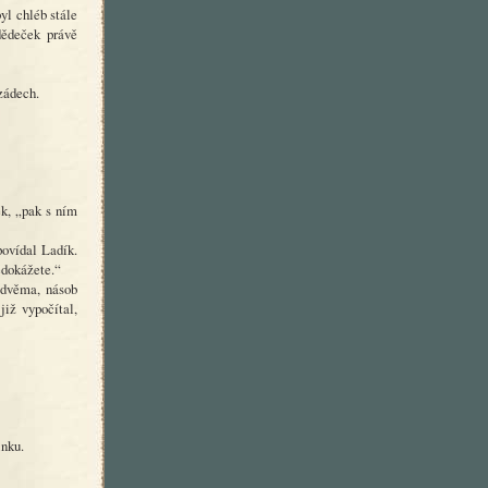
yl chléb stále
dědeček právě
zádech.
ek, „pak s ním
povídal Ladík.
edokážete.“
l dvěma, násob
již vypočítal,
inku.