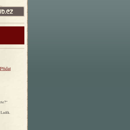
Přidat
nete?“
 Ladík.