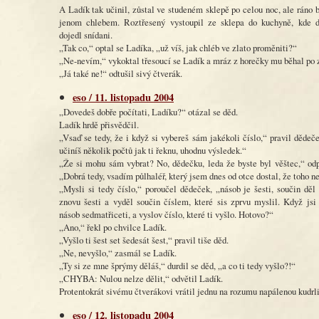
A Ladík tak učinil, zůstal ve studeném sklepě po celou noc, ale ráno b
jenom chlebem. Roztřesený vystoupil ze sklepa do kuchyně, kde 
dojedl snídani.
„Tak co,“ optal se Ladíka, „už víš, jak chléb ve zlato proměniti?“
„Ne-nevím,“ vykoktal třesoucí se Ladík a mráz z horečky mu běhal po 
„Já také ne!“ odtušil sivý čtverák.
eso / 11. listopadu 2004
„Dovedeš dobře počítati, Ladíku?“ otázal se děd.
Ladík hrdě přisvědčil.
„Vsaď se tedy, že i když si vybereš sám jakékoli číslo,“ pravil dědeč
učiníš několik počtů jak ti řeknu, uhodnu výsledek.“
„Že si mohu sám vybrat? No, dědečku, leda že byste byl věštec,“ od
„Dobrá tedy, vsadím půlhaléř, který jsem dnes od otce dostal, že toho n
„Mysli si tedy číslo,“ poroučel dědeček, „násob je šesti, součin dě
znovu šesti a vyděl součin číslem, které sis zprvu myslil. Když jsi 
násob sedmatřiceti, a vyslov číslo, které ti vyšlo. Hotovo?“
„Ano,“ řekl po chvilce Ladík.
„Vyšlo ti šest set šedesát šest,“ pravil tiše děd.
„Ne, nevyšlo,“ zasmál se Ladík.
„Ty si ze mne šprýmy děláš,“ durdil se děd, „a co ti tedy vyšlo?!“
„CHYBA: Nulou nelze dělit,“ odvětil Ladík.
Protentokrát sivému čtverákovi vrátil jednu na rozumu napálenou kudrl
eso / 12. listopadu 2004