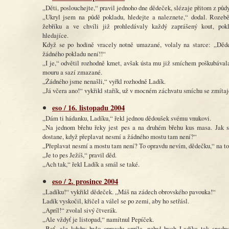
„Děti, poslouchejte,“ pravil jednoho dne dědeček, slézaje přitom z půdy
„Ukryl jsem na půdě pokladu, hledejte a naleznete,“ dodal. Rozebě
žebříku a ve chvíli již prohledávaly každý zaprášený kout, pok
hledajíce.
Když se po hodině vracely notně umazané, volaly na starce: „Děd
žádného pokladu není!!“
„I je,“ odvětil rozhodně kmet, avšak ústa mu již smíchem poškubávala
mouru a sazí zmazané.
„Žádného jsme nenašli,“ vyřkl rozhodně Ladík.
„Já včera ano!“ vykřikl stařík, už v mocném záchvatu smíchu se zmítaj
eso / 16. listopadu 2004
„Dám ti hádanku, Ladíku,“ řekl jednou dědoušek svému vnukovi.
„Na jednom břehu řeky jest pes a na druhém břehu kus masa. Jak 
dostane, když přeplavat nesmí a žádného mostu tam není?“
„Přeplavat nesmí a mostu tam není? To opravdu nevím, dědečku,“ na to
„Je to pes Ježíš,“ pravil děd.
„Ach tak,“ řekl Ladík a smál se také.
eso / 2. prosince 2004
„Ladíku!“ vykřikl dědeček. „Máš na zádech obrovského pavouka!“
Ladík vyskočil, křičel a válel se po zemi, aby ho setřásl.
„Apríl!“ zvolal sivý čtverák.
„Ale vždyť je listopad,“ namítnul Pepíček.
„Bať, ale kdyby bylo opravdu apríla, nebyl bych Ladíka tak snadno