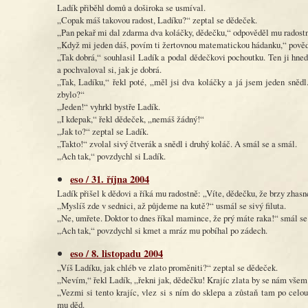
Ladík přiběhl domů a doširoka se usmíval.
„Copak máš takovou radost, Ladíku?“ zeptal se dědeček.
„Pan pekař mi dal zdarma dva koláčky, dědečku,“ odpověděl mu radost
„Když mi jeden dáš, povím ti žertovnou matematickou hádanku,“ pově
„Tak dobrá,“ souhlasil Ladík a podal dědečkovi pochoutku. Ten ji hned
a pochvaloval si, jak je dobrá.
„Tak, Ladíku,“ řekl poté, „měl jsi dva koláčky a já jsem jeden snědl.
zbylo?“
„Jeden!“ vyhrkl bystře Ladík.
„I kdepak,“ řekl dědeček, „nemáš žádný!“
„Jak to?“ zeptal se Ladík.
„Takto!“ zvolal sivý čtverák a snědl i druhý koláč. A smál se a smál.
„Ach tak,“ povzdychl si Ladík.
eso / 31. října 2004
Ladík přišel k dědovi a říká mu radostně: „Víte, dědečku, že brzy zhas
„Myslíš zde v sednici, až půjdeme na kutě?“ usmál se sivý filuta.
„Ne, umřete. Doktor to dnes říkal mamince, že prý máte raka!“ smál se
„Ach tak,“ povzdychl si kmet a mráz mu pobíhal po zádech.
eso / 8. listopadu 2004
„Víš Ladíku, jak chléb ve zlato proměniti?“ zeptal se dědeček.
„Nevím,“ řekl Ladík, „řekni jak, dědečku! Krajíc zlata by se nám všem
„Vezmi si tento krajíc, vlez si s ním do sklepa a zůstaň tam po celou
mu děd.