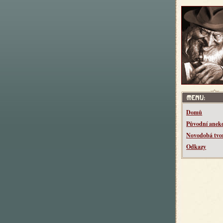
Domů
Původní anek
Novodobá tvo
Odkazy