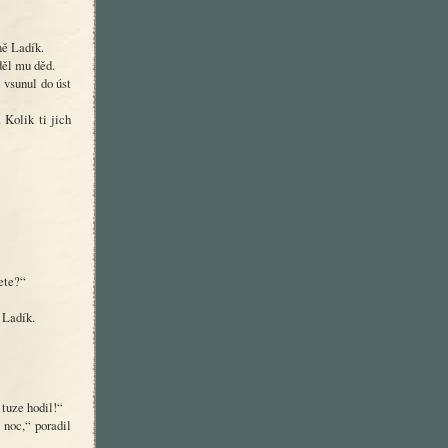
ně Ladík.
děl mu děd.
 vsunul do úst
 Kolik ti jich
nete?“
 Ladík.
 tuze hodil!“
 noc,“ poradil