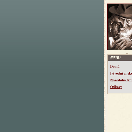
Domů
Původní anek
Novodobá tvo
Odkazy