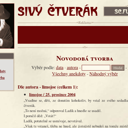
SIVÝ ČTVERÁK
sc.fud.cz
Reklama:
Novodobá tvorba
Výběr podle:
data
·
autora
-
-
doty
Všechny anekdoty
-
Náhodný výběr
rba
Dle autora - limojoe (celkem 1):
limojoe / 25. prosince 2004
„Vsaďme se, děti, ze donutím kohokoliv, by vstal ze svého sedadla,
čtverák.
„To není možná,“ odporoval Ladík a hnedle se usadil.
I poručil děd: „Vstát!“
Ladík, potutelně se usmívaje, nevstával.
„Však ty vstaneš, třeba ne hned, ale jistojistě nebudeš na tomže místě