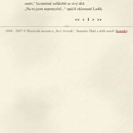
smrti,“ licoměrně zašklebil se sivý děd.
„Na to jsem nepomyslel...“ opáčil zklamaně Ladík.
<< < 1 > >>
1898 - 2007 © Nezávislá iniciativa „Sivý čtverák“, Stanislav Hakl a další autoři (
kontakt
)