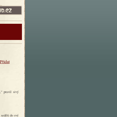
Přidat
“ pravil sivý
 seděti do své