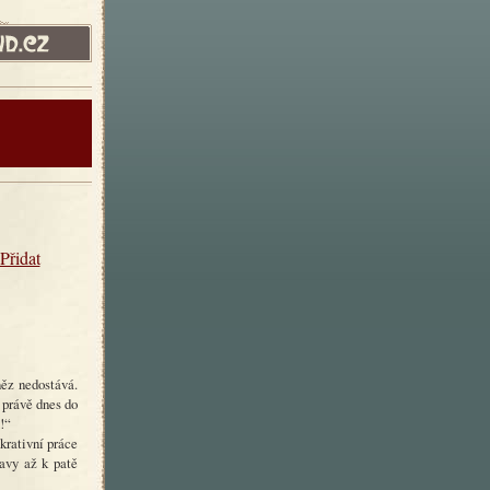
Přidat
něz nedostává.
 právě dnes do
!“
ukrativní práce
lavy až k patě