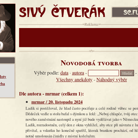
SIVÝ ČTVERÁK
sc.fud.cz
Reklama:
Novodobá tvorba
Výběr podle:
data
·
autora
-
-
doty
Všechny anekdoty
-
Náhodný výběr
rba
Dle autora - mrmar (celkem 1):
mrmar / 20. listopadu 2024
Ladík si postěžoval, že hlad často pociťuje a celé rodině vůbec se pe
Dědeček vedle u stolu bafal s dýmkou a řekl: „Neboj chlapče, tvůj otec
nového zaměstnání nastoupil a nyní již bude vydělávat jako v Německu
Ladík, rozradostněn, celý den z okna vyhlížel, aby otce při návratu z l
přivítal, a vskutku ho konečně spatřil, kterak brankou prochází, od h
notně umolousán činidly z místní koželužny.