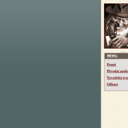
Domů
Původní anek
Novodobá tvo
Odkazy