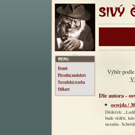
SIVÝ ČT
Domů
Výběr podle
Původní anekdoty
V
Novodobá tvorba
Odkazy
Dle autora - os
osvejda / 3
Dědeček: „Ladík
bude věděti, kdo
neznáte. Schrödi