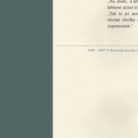
„Na dvoře, u te
hřbitově učitel t
„Tak to jsi ne
šťastné chvilky
zapomenout.“
1898 - 2007 © Nezávislá iniciativa „