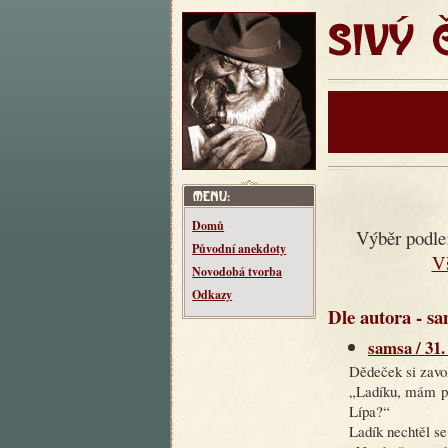
SIVÝ ČT
Domů
Výběr podle
Původní anekdoty
V
Novodobá tvorba
Odkazy
Dle autora - sa
samsa / 31.
Dědeček si zavo
„Ladíku, mám pr
Lípa?“
Ladík nechtěl se 