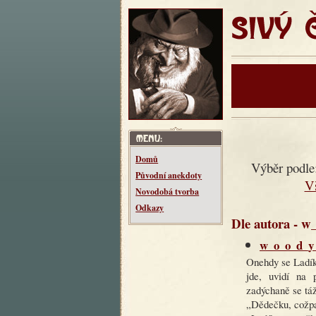
SIVÝ ČT
Domů
Výběr podle
Původní anekdoty
V
Novodobá tvorba
Odkazy
Dle autora - w
w_o_o_d_y /
Onehdy se Ladík 
jde, uvidí na
zadýchaně se tá
„Dědečku, cožpak