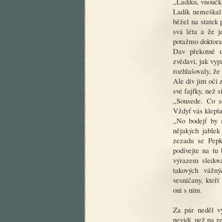
„Ladíku, vnoučk
Ladík nemeškal 
běžel na statek
svá léta a že j
potažmo doktora
Dav překotně ut
zvědavi, jak vy
rozhlašovaly, že
Ale div jim oči 
své fajfky, než s
„Sousede. Co se
Vždyť vás klepl
„No bodejť by n
nějakých jablek
zezadu se Pepka
podívejte na tu 
výrazem sledova
takových vážný
vesničany, kteří
oni s ním.
Za pár neděl v
nevidí, než na 