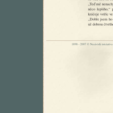
„Teď mě nenachy
něco lepšího,“ 
kráčeje vstříc v
„Dobře jsem ho v
už dobrou čtvrtho
1898 - 2007 © Nezávislá iniciativa „