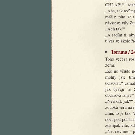
CHLAP!!!“ rozbu
„Aha, tak teď te
máš z toho, že t
návštěvě víly Zu
„Ach tak!“
„A radím ti, aby
u vás ve škole ř
Torama / 24
Toho večera roz
zemí.
„Že ne všude no
mohly jste tím
udivovat,“ usmá
jak bývají ve 
obdarovávány?“
„Neříkal, jak?“
zoubků věru na 
„Inu, to je tak.
noci pod polštář
zdalipak víte, k
„Ne, nevíme,“ p