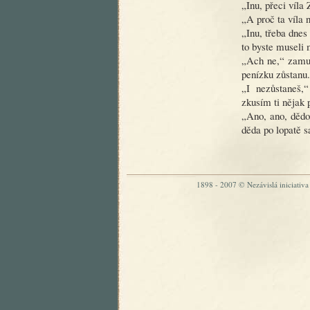
„Inu, přeci víla
„A proč ta víla 
„Inu, třeba dnes
to byste museli 
„Ach ne,“ zamum
penízku zůstanu.
„I nezůstaneš,
zkusím ti nějak
„Ano, ano, dědo
děda po lopatě sa
1898 - 2007 © Nezávislá iniciativa „