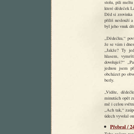
stolu, pili melt
které dědeček La
Děd si zrovinka 
příliš neslouží 
byl jeho vnuk dí
„Dědečku,“ pov
že se vám i dnes
„Jakže? Ty jed
hlasem, vymršt
dovoluješ?“ „Pa
jednou jsem př
obcházet po obv
berly.
„Vidíte, dědeč
minutách opět zn
mě i celou světn
„Ach tak,“ zaúpě
údech vyvolal on
Přebral / 2
Toho večera roz