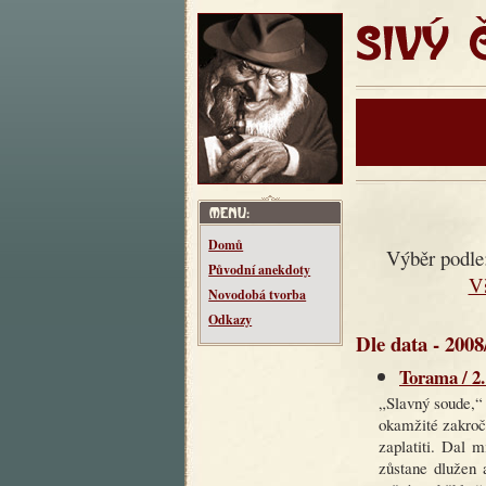
SIVÝ ČT
Domů
Výběr podle
Původní anekdoty
V
Novodobá tvorba
Odkazy
Dle data - 2008
Torama / 2.
„Slavný soude,“
okamžité zakroč
zaplatiti. Dal 
zůstane dlužen 