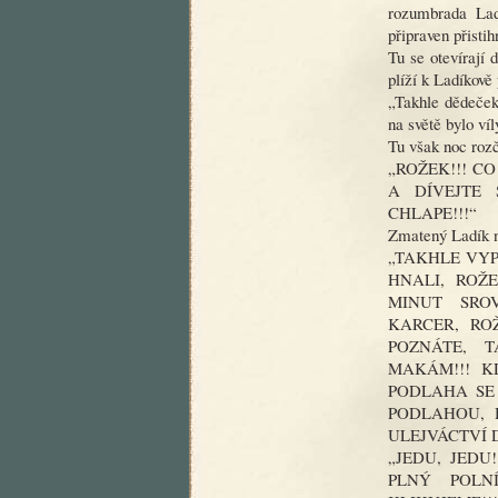
rozumbrada Ladí
připraven přistih
Tu se otevírají 
plíží k Ladíkově 
„Takhle dědeček
na světě bylo ví
Tu však noc rozč
„ROŽEK!!! CO
A DÍVEJTE
CHLAPE!!!“
Zmatený Ladík n
„TAKHLE VYP
HNALI, ROŽ
MINUT SRO
KARCER, RO
POZNÁTE, T
MAKÁM!!! K
PODLAHA SE 
PODLAHOU, 
ULEJVÁCTVÍ 
„JEDU, JEDU
PLNÝ POLN