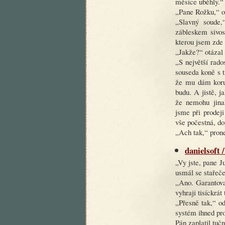
měsíce uběhly.“
„Pane Rožku,“ o
„Slavný soude
zábleskem sivos
kterou jsem zde
„Jakže?“ otázal 
„S největší rado
souseda koně s 
že mu dám korun
budu. A jistě, j
že nemohu jinak
jsme při prodej
vše počestná, do
„Ach tak,“ pron
danielsoft /
„Vy jste, pane Ju
usmál se stařeče
„Ano. Garantova
vyhraji tisíckrát
„Přesně tak,“ od
systém ihned pr
Pán zaplatil tuč