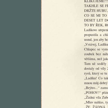
KLIKUJEME!!
TAKHLE SE F
DRŽTE HUBU, 
CO SE MI TO
DESET LET D
TO BY ŘEK, 
Ladíkovo utrpen
propustila a ch
usnul, jen aby h
„Vstávej, Ladíku,
Chlapec se vymot
zoubek bez náh
většíma, než jak
Tam už seděly k
dostaly od víl
rysů, který se tu
„Ladíku! Co tak
mnou můj dobrý p
„Brýtro...“ zam
„POHOV!“ přáte
„Žádná víla Zubn
„Mluv nahlas, ty
„ŽE ŽÁDNÁ 