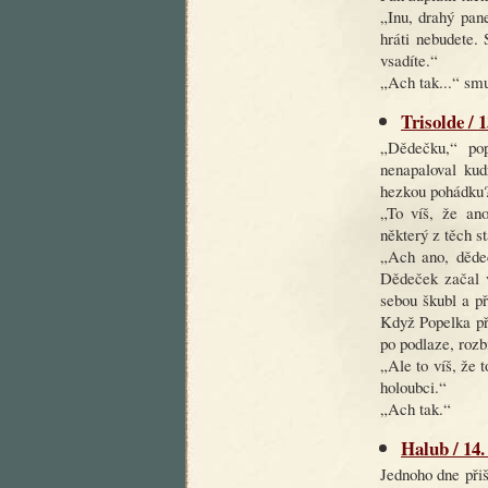
„Inu, drahý pan
hráti nebudete. S
vsadíte.“
„Ach tak...“ smu
Trisolde / 
„Dědečku,“ pop
nenapaloval kud
hezkou pohádku
„To víš, že ano
některý z těch s
„Ach ano, dědeč
Dědeček začal v
sebou škubl a př
Když Popelka př
po podlaze, rozb
„Ale to víš, že 
holoubci.“
„Ach tak.“
Halub / 14.
Jednoho dne při