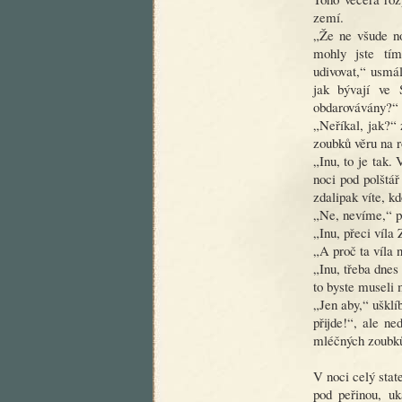
zemí.
„Že ne všude no
mohly jste tím
udivovat,“ usmá
jak bývají ve 
obdarovávány?“
„Neříkal, jak?“
zoubků věru na 
„Inu, to je tak.
noci pod polštář
zdalipak víte, k
„Ne, nevíme,“ p
„Inu, přeci víla
„A proč ta víla 
„Inu, třeba dnes
to byste museli 
„Jen aby,“ ušklí
přijde!“, ale n
mléčných zoubků 
V noci celý stat
pod peřinou, uk