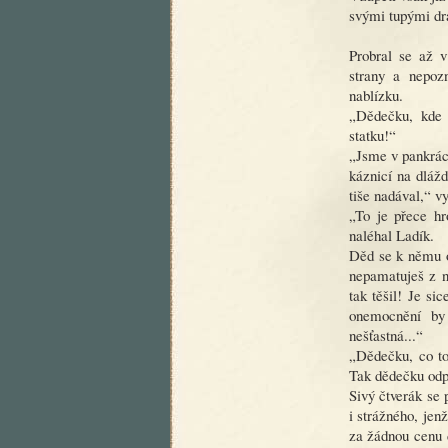
svými tupými dr
Probral se až v
strany a nepoz
nablízku.
„Dědečku, kde 
statku!“
„Jsme v pankrác
káznicí na dláž
tiše nadával,“ v
„To je přece hr
naléhal Ladík.
Děd se k němu o
nepamatuješ z n
tak těšil! Je s
onemocnění by
nešťastná...“
„Dědečku, co t
Tak dědečku odp
Sivý čtverák se 
i strážného, jen
za žádnou cenu 