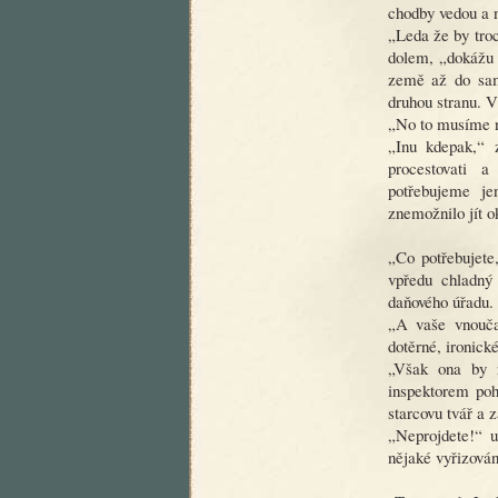
chodby vedou a 
„Leda že by troc
dolem, „dokážu s
země až do samo
druhou stranu. V
„No to musíme na
„Inu kdepak,“ 
procestovati 
potřebujeme je
znemožnilo jít ok
„Co potřebujete,
vpředu chladný 
daňového úřadu.
„A vaše vnoučat
dotěrné, ironické
„Však ona by r
inspektorem poh
starcovu tvář a z
„Neprojdete!“ u
nějaké vyřizován