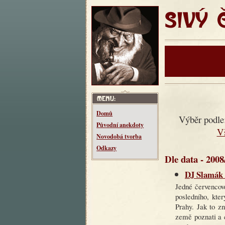
SIVÝ ČT
Domů
Výběr podle
Původní anekdoty
V
Novodobá tvorba
Odkazy
Dle data - 2008
DJ Slamák /
Jedné červencové
posledního, kte
Prahy. Jak to z
země poznati a c