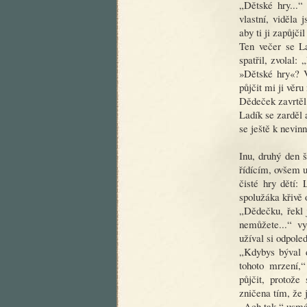
„Dětské hry...“
vlastní, viděla 
aby ti ji zapůjčil
Ten večer se La
spatřil, zvolal
»Dětské hry«? V
půjčit mi ji věru
Dědeček zavrtěl 
Ladík se zarděl a
se ještě k nevin
Inu, druhý den 
řídícím, ovšem u
čisté hry dětí:
spolužáka křivě 
„Dědečku, řekl j
nemůžete...“ vy
užíval si odpole
„Kdybys býval d
tohoto mrzení,
půjčit, protože
zničena tím, že j
„Ach tak,“ usmá