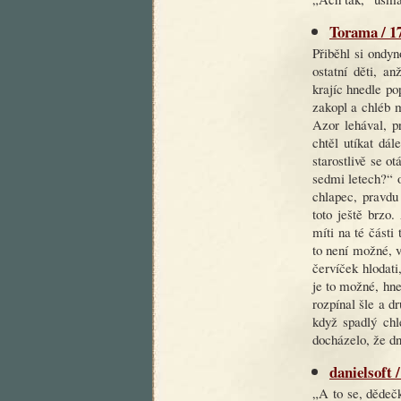
Torama / 17
Přiběhl si ondy
ostatní děti, a
krajíc hnedle po
zakopl a chléb 
Azor lehával, p
chtěl utíkat dá
starostlivě se 
sedmi letech?“ o
chlapec, pravdu
toto ještě brzo
míti na té části
to není možné, 
červíček hlodati
je to možné, hne
rozpínal šle a d
když spadlý chl
docházelo, že dn
danielsoft /
„A to se, dědeč