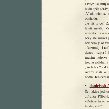
i když jsi můj n
budu opět zdráv 
„Však toho se 
odchodu.
„A víš ty co? Z
hnutí mysli. Vy
nemytou prkenno
brzy ale musel p
břichem jako va
„Rozuměj, Ladík
dvacet vzporů 
musím nejprve z
trochu uklidnil 
„Ach tak,“ odde
rodiny sešli ve
hodin. Jen děd s
danielsoft /
Šel takhle jedn
„Franta Přibyl
»Dětské hry«, o
hlodá, víš?“