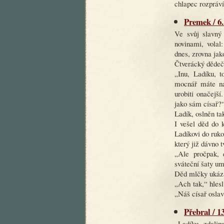
chlapec rozpráví
Premek / 6.
Ve svůj slavný 
novinami, volal
dnes, zrovna jak
Čtverácký dědeče
„Inu, Ladíku, t
mocnář máte na
urobiti onačejší
jako sám císař?
Ladík, oslněn t
I vešel děd do 
Ladíkovi do ruko
který již dávno 
„Ale pročpak, 
sváteční šaty um
Děd mlčky ukáza
„Ach tak,“ hlesl
„Náš císař oslav
Přebral / 1
„Ladíku, zdalip