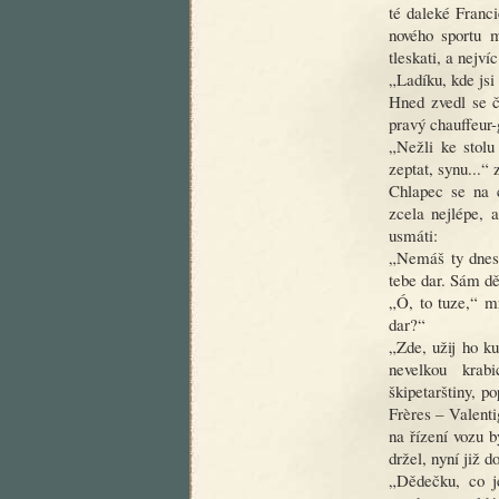
té daleké Franc
nového sportu m
tleskati, a nejví
„Ladíku, kde jsi
Hned zvedl se č
pravý chauffeur-
„Nežli ke stol
zeptat, synu...“ 
Chlapec se na c
zcela nejlépe, 
usmáti:
„Nemáš ty dnes 
tebe dar. Sám d
„Ó, to tuze,“ m
dar?“
„Zde, užij ho k
nevelkou krab
škipetarštiny, 
Frères – Valenti
na řízení vozu b
držel, nyní již 
„Dědečku, co j