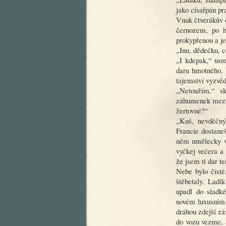
jako císařpán pr
Vnuk čtverákův o
černozem, po h
prokypřenou a je
„Inu, dědečku, co
„I kdepak,“ usm
daru hmotného, k
tajemství vyzvěd
„Netoužím,“ s
záhumenek mezi 
žertovné?“
„Kuš, nevděčný
Francie dostane
něm umělecky vy
vyčkej večera a 
že jsem ti dar t
Nebe bylo čisté
štěbetaly. Ladí
upadl do sladk
novém luxusním 
dráhou zdejší z
do vozu vezme, a