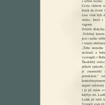
s sebou vezme.
Cesta vlakem ub
lístek do čtvrté
čase však byli 
stařec, který s
vagonu.
Zvláště dědečka
„Velebný kmete,
jest i mého stříb
v tomto obtížné
„Toho nemohu uč
neslouží a bu
vystoupiti v Bub
Škodolibý staře
příkoří způsobí,
je znamenitý 
pomůckou,“ za
kontrabarytonem.
najmě sužovaný 
i já již mám sv
kdybys mi, Lad
Ladík již tušil,
Vzápětí však již