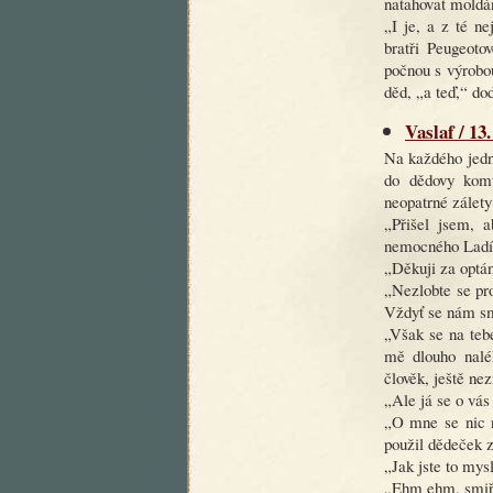
natahovat moldá
„I je, a z té ne
bratři Peugeoto
počnou s výrobou
děd, „a teď,“ do
Vaslaf / 13.
Na každého jedn
do dědovy komů
neopatrné zálety
„Přišel jsem, a
nemocného Ladí
„Děkuji za optán
„Nezlobte se pro
Vždyť se nám sm
„Však se na teb
mě dlouho naléh
člověk, ještě ne
„Ale já se o vás
„O mne se nic n
použil dědeček 
„Jak jste to mys
„Ehm ehm, smiřt