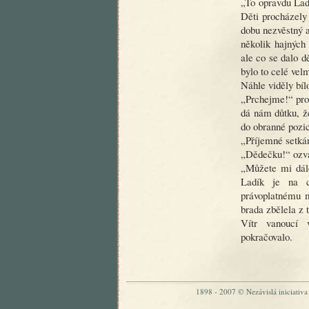
„To opravdu Lad
Děti procházely
dobu nezvěstný a
několik hajných 
ale co se dalo dě
bylo to celé velm
Náhle viděly bílo
„Prchejme!“ proc
dá nám důtku, ž
do obranné pozi
„Příjemné setkán
„Dědečku!“ ozva
„Můžete mi dále
Ladík je na c
právoplatnému m
brada zbělela z 
Vítr vanoucí 
pokračovalo.
1898 - 2007 © Nezávislá iniciativa „