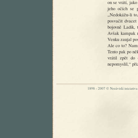
on se vrátí, jak
jeho očích se p
„Nedokážu-li to,
posvačit dvacet 
bojovně Ladík, 
Avšak kampak n
Venku zaujal po
Ale co to? Namís
Tento pak po něk
vrátil zpět do
nepomyslil,“ při
1898 - 2007 © Nezávislá iniciativa „