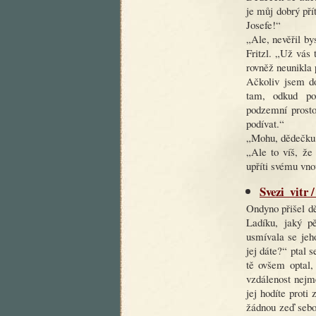
je můj dobrý pří
Josefe!“
„Ale, nevěřil by
Fritzl. „Už vás
rovněž neunikla
Ačkoliv jsem do
tam, odkud p
podzemní prosto
podívat.“
„Mohu, dědečku, 
„Ale to víš, že
upříti svému vno
Svezi_vitr 
Ondyno přišel d
Ladíku, jaký p
usmívala se jeh
jej dáte?“ ptal 
tě ovšem optal,
vzdálenost nejm
jej hodíte proti
žádnou zeď sebo