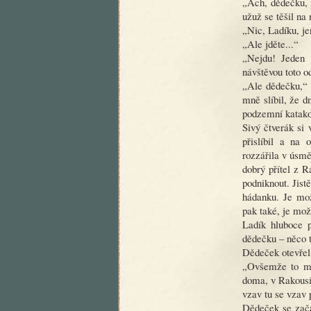
„Ach, dědečku, 
užuž se těšil na
„Nic, Ladíku, je
„Ale jděte...“
„Nejdu! Jeden 
návštěvou toto o
„Ale dědečku,“ 
mně slíbil, že 
podzemní katakom
Sivý čtverák si
přislíbil a na
rozzářila v úsmě
dobrý přítel z 
podniknout. Jistě
hádanku. Je mo
pak také, je mo
Ladík hluboce p
dědečku – něco 
Dědeček otevřel 
„Ovšemže to mo
doma, v Rakousí
vzav tu se vzav p
Dědeček se zača