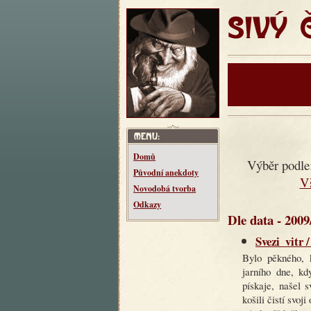
SIVÝ ČT
Domů
Výběr podle
Původní anekdoty
V
Novodobá tvorba
Odkazy
Dle data - 2009
Svezi_vitr 
Bylo pěkného, 
jarního dne, kd
pískaje, našel 
košili čistí svoji