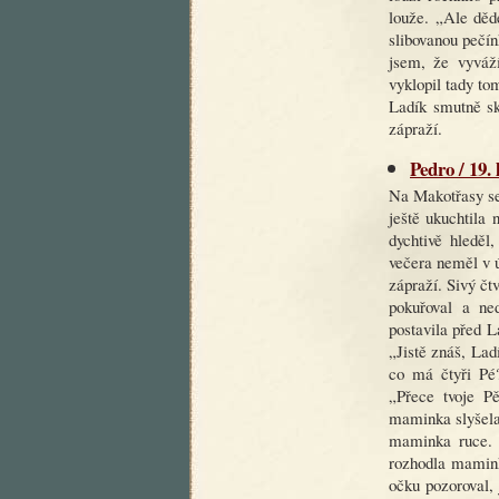
louže. „Ale děd
slibovanou pečín
jsem, že vyváž
vyklopil tady to
Ladík smutně sk
zápraží.
Pedro / 19.
Na Makotřasy se
ještě ukuchtila 
dychtivě hleděl
večera neměl v ú
zápraží. Sivý čt
pokuřoval a ne
postavila před L
„Jistě znáš, Lad
co má čtyři Pé
„Přece tvoje Pě
maminka slyšela
maminka ruce. 
rozhodla mamink
očku pozoroval,