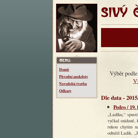
SIVÝ ČT
Domů
Výběr podle
Původní anekdoty
V
Novodobá tvorba
Odkazy
Dle data - 2015
Pedro / 19.
„Ladíku,“ spust
vyčkal snídaně, 
rukou chytím n
odtušil Ladík. „