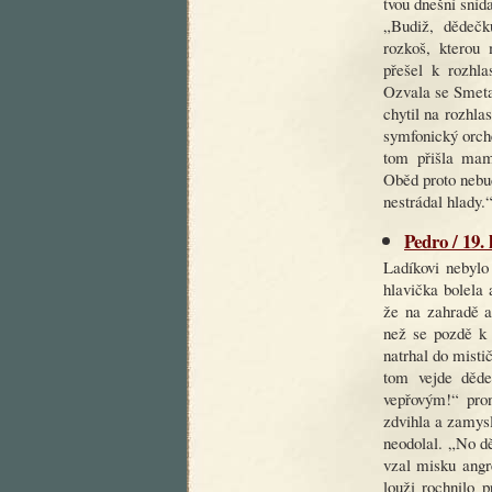
tvou dnešní sníd
„Budiž, dědečk
rozkoš, kterou 
přešel k rozhla
Ozvala se Smeta
chytil na rozhla
symfonický orch
tom přišla mam
Oběd proto nebud
nestrádal hlady.
Pedro / 19.
Ladíkovi nebylo
hlavička bolela 
že na zahradě a
než se pozdě k 
natrhal do mistič
tom vejde děde
vepřovým!“ pro
zdvihla a zamys
neodolal. „No d
vzal misku angre
louži rochnilo 