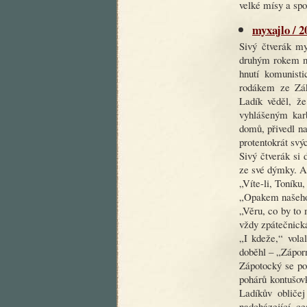
velké mísy a sp
myxajlo / 2
Sivý čtverák m
druhým rokem na
hnutí komunist
rodákem ze Zák
Ladík věděl, ž
vyhlášeným karb
domů, přivedl na
protentokrát svýc
Sivý čtverák si 
ze své dýmky. A 
„Víte-li, Toníku
„Opakem našeho 
„Věru, co by to 
vždy zpátečnick
„I kdeže,“ vola
doběhl – „Zápor
Zápotocký se pod
pohárů kontušovk
Ladíkův obličej
nadcházející c