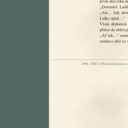
první den roku n
„Dostaneš, Lad
„Ale… kdy dortu
Lidky optal…“
Vtom dědoušek 
přímo do obličej
„Af tak…“ mumla
zatímco děd za 
1898 - 2007 © Nezávislá iniciativa „