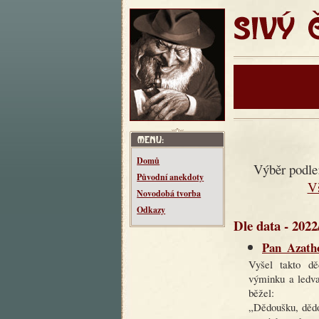
SIVÝ ČT
Domů
Výběr podle
Původní anekdoty
V
Novodobá tvorba
Odkazy
Dle data - 2022
Pan_Azathot
Vyšel takto dě
výminku a ledva
běžel:
„Dědoušku, dědo