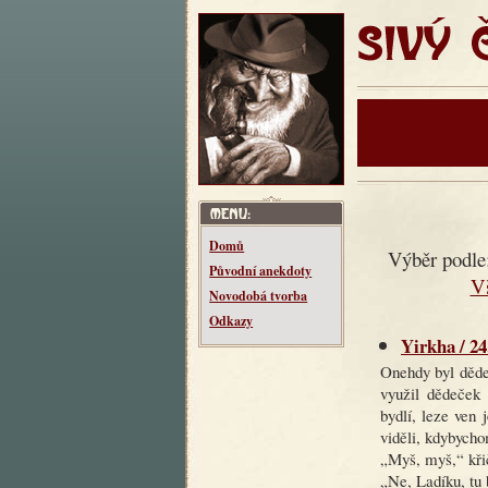
SIVÝ ČT
Domů
Výběr podle
Původní anekdoty
V
Novodobá tvorba
Odkazy
Yirkha / 24
Onehdy byl děde
využil dědeček 
bydlí, leze ven
viděli, kdybycho
„Myš, myš,“ křič
„Ne, Ladíku, tu 