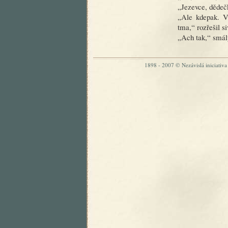
„Jezevce, dědečk
„Ale kdepak. V 
tma,“ rozřešil si
„Ach tak,“ smály
1898 - 2007 © Nezávislá iniciativa „