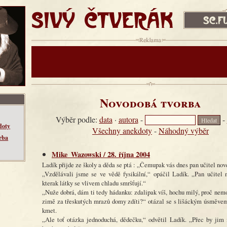
SIVÝ ČTVERÁK
sc.fud.cz
Reklama:
Novodobá tvorba
Výběr podle:
data
·
autora
-
-
doty
Všechny anekdoty
-
Náhodný výběr
rba
Mike_Wazowski / 28. října 2004
Ladík přijde ze školy a děda se ptá : „Čemupak vás dnes pan učitel no
„Vzdělávali jsme se ve vědě fysikální,“ opáčil Ladík. „Pan učitel 
kterak látky se vlivem chladu smršťují.“
„Nuže dobrá, dám ti tedy hádanku: zdalipak víš, hochu milý, proč nem
zimě za třeskutých mrazů domy zdíti?“ otázal se s lišáckým úsměvem
kmet.
„Ale toť otázka jednoduchá, dědečku,“ odvětil Ladík. „Přec by jim