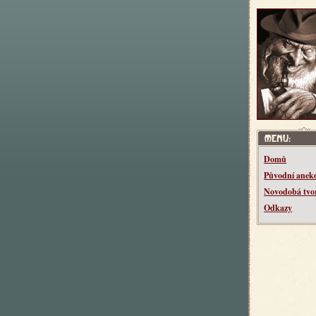
Domů
Původní anek
Novodobá tvo
Odkazy