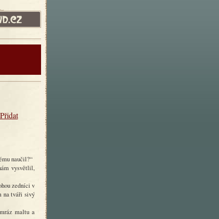
Přidat
vému naučil?“
nám vysvětlil,
ohou zedníci v
 na tváři sivý
 mráz maltu a