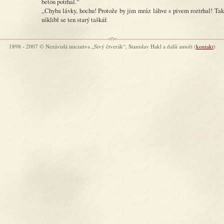
betón potrhal.“
„Chyba lávky, hochu! Protože by jim mráz láhve s pivem roztrhal! Tak 
ušklíbl se ten starý taškář.
1898 - 2007 © Nezávislá iniciativa „Sivý čtverák“, Stanislav Hakl a další autoři (
kontakt
)