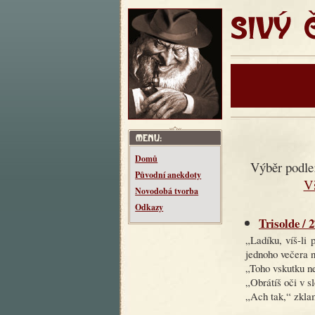
SIVÝ ČT
Domů
Výběr podle
Původní anekdoty
V
Novodobá tvorba
Odkazy
Trisolde / 2
„Ladíku, víš-li 
jednoho večera 
„Toho vskutku n
„Obrátíš oči v s
„Ach tak,“ zkla