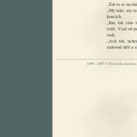
„Tak to se nechá
„My také, my tak
koncích.
„Inu, tak vám t
tváří. Vzal od p
vody.
„Ach tak, uchem
radostně děti a s
1898 - 2007 © Nezávislá iniciativa „