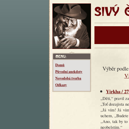
SIVÝ ČT
Domů
Výběr podle
Původní anekdoty
V
Novodobá tvorba
Odkazy
Yirkha / 27
„Děti,“ pravil z
„Toť dozajista 
„Já vím! Já vím
uchem, „Budete 
„Ano, tak by to 
neobelstím.“